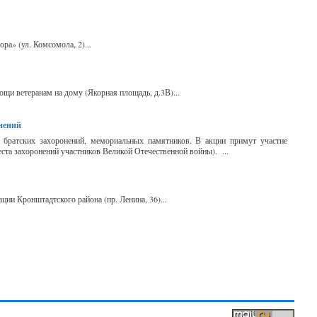
ра» (ул. Комсомола, 2)...
щи ветеранам на дому (Якорная площадь, д.3В)...
онений
 братских захоронений, мемориальных памятников. В акции примут участие
ста захоронений участников Великой Отечественной войны). ...
ии Кронштадтского района (пр. Ленина, 36)...