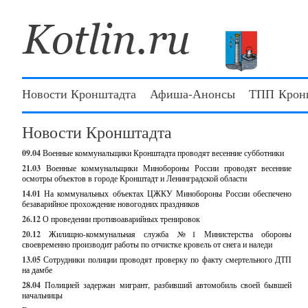
Новости Кронштадта
Афиша-Анонсы
ТПП Крон
Новости Кронштадта
09.04
Военные коммунальщики Кронштадта проводят весенние субботники
21.03
Военные коммунальщики Минобороны России проводят весенние
осмотры объектов в городе Кронштадт и Ленинградской области
14.01
На коммунальных объектах ЦЖКУ Минобороны России обеспечено
безаварийное прохождение новогодних праздников
26.12
О проведении противоаварийных тренировок
20.12
Жилищно-коммунальная служба №1 Министерства обороны
своевременно производит работы по отчистке кровель от снега и наледи
13.05
Сотрудники полиции проводят проверку по факту смертельного ДТП
на дамбе
28.04
Полицией задержан мигрант, разбивший автомобиль своей бывшей
начальницы