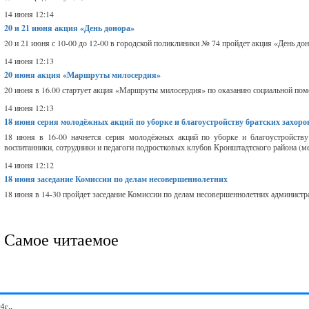
14 июня 12:14
20 и 21 июня
акция «День донора»
20 и 21 июня с 10-00 до 12-00 в городской поликлиники № 74 пройдет акция «День доно
14 июня 12:13
20 июня
акция «Маршруты милосердия»
20 июня в 16.00 стартует акция «Маршруты милосердия» по оказанию социальной помо
14 июня 12:13
18 июня
серия молодёжных акций по уборке и благоустройству братских захор
18 июня в 16-00 начнется серия молодёжных акций по уборке и благоустройству
воспитанники, сотрудники и педагоги подростковых клубов Кронштадтского района (ме
14 июня 12:12
18 июня
заседание Комиссии по делам несовершеннолетних
18 июня в 14-30 пройдет заседание Комиссии по делам несовершеннолетних администрац
Самое читаемое
4г.,