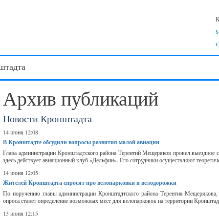
К
$
€
штадта
Архив публикаций
Новости Кронштадта
14 июня 12:08
В Кронштадте обсудили вопросы развития малой авиации
Глава администрации Кронштадтского района Терентий Мещеряков провел выездное с
здесь действует авиационный клуб «Дельфин». Его сотрудники осуществляют теоретиче
14 июня 12:05
Жителей Кронштадта спросят про велопарковки и велодорожки
По поручению главы администрации Кронштадтского района Терентия Мещерякова, с
опроса станет определение возможных мест для велопарковок на территории Кронштад
13 июня 12:15