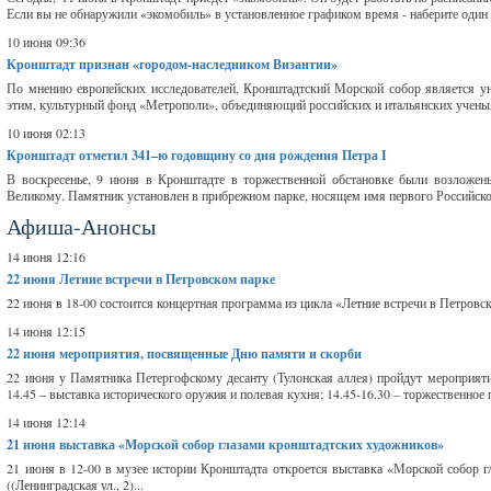
Если вы не обнаружили «экомобиль» в установленное графиком время - наберите один .
10 июня 09:36
Кронштадт признан «городом-наследником Византии»
По мнению европейских исследователей, Кронштадтский Морской собор является ун
этим, культурный фонд «Метрополи», объединяющий российских и итальянских ученых
10 июня 02:13
Кронштадт отметил 341–ю годовщину со дня рождения Петра I
В воскресенье, 9 июня в Кронштадте в торжественной обстановке были возложен
Великому. Памятник установлен в прибрежном парке, носящем имя первого Российског
Афиша-Анонсы
14 июня 12:16
22 июня
Летние встречи в Петровском парке
22 июня в 18-00 состоится концертная программа из цикла «Летние встречи в Петровск
14 июня 12:15
22 июня
мероприятия, посвященные Дню памяти и скорби
22 июня у Памятника Петергофскому десанту (Тулонская аллея) пройдут мероприяти
14.45 – выставка исторического оружия и полевая кухня; 14.45-16.30 – торжественное 
14 июня 12:14
21 июня
выставка «Морской собор глазами кронштадтских художников»
21 июня в 12-00 в музее истории Кронштадта откроется выставка «Морской собор 
((Ленинградская ул., 2)...