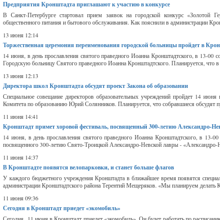
Предприятия Кронштадта приглашают к участию в конкурсе
В Санкт-Петербурге стартовал прием заявок на городской конкурс «Золотой Г
общественного питания и бытового обслуживания. Как пояснили в администрации Крон
13 июня 12:14
Торжественная церемония переименования городской больницы пройдет в Кро
14 июня, в день прославления святого праведного Иоанна Кронштадтского, в 13-00 
Городскую больницу Святого праведного Иоанна Кронштадтского. Планируется, что в э
13 июня 12:13
Директора школ Кронштадта обсудят проект Закона об образовании
Специальное совещание директоров образовательных учреждений пройдет 14 июня в
Комитета по образованию Юрий Солянников. Планируется, что собравшиеся обсудят пр
11 июня 14:41
Кронштадт примет хоровой фестиваль, посвященный 300-летию Александро-Не
14 июня, в день прославления святого праведного Иоанна Кронштадтского, в 13-00
посвященного 300-летию Свято-Троицкой Александро-Невской лавры - «Александро-Не
11 июня 14:37
В Кронштадте появятся велопарковки, и станет больше флагов
У каждого бюджетного учреждения Кронштадта в ближайшее время появятся специаль
администрации Кронштадтского района Терентий Мещеряков. «Мы планируем делать К
11 июня 09:36
Сегодня в Кронштадт приедет «экомобиль»
Сегодня, 11 июня в Кронштадт приедет «экомобиль». Он будет работать по расписанию. 