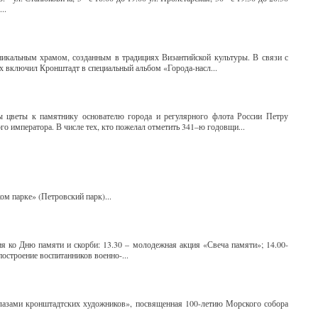
..
икальным храмом, созданным в традициях Византийской культуры. В связи с
 включил Кронштадт в специальный альбом «Города-насл...
ы цветы к памятнику основателю города и регулярного флота России Петру
о императора. В числе тех, кто пожелал отметить 341–ю годовщи...
ом парке» (Петровский парк)...
я ко Дню памяти и скорби: 13.30 – молодежная акция «Свеча памяти»; 14.00-
построение воспитанников военно-...
глазами кронштадтских художников», посвященная 100-летию Морского собора