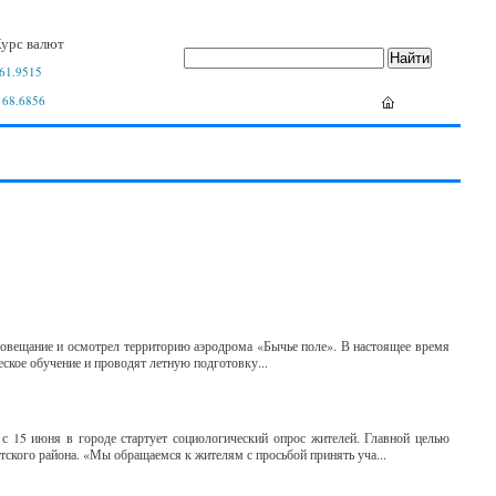
урс валют
61.9515
 68.6856
овещание и осмотрел территорию аэродрома «Бычье поле». В настоящее время
ское обучение и проводят летную подготовку...
 15 июня в городе стартует социологический опрос жителей. Главной целью
тского района. «Мы обращаемся к жителям с просьбой принять уча...