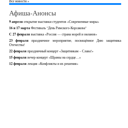
Все новости »
Афиша-Анонсы
9 апреля
открытие выставки студентов «Современные миры»
16 и 17 марта
Фестиваль "День Римского-Корсакова"
С 27 февраля
выставка «Россия — страна морей и океанов»
23 февраля
праздничное мероприятие, посвящённое Дню защитника
Отечества!
22 февраля
праздничный концерт «Защитникам – Слава!»
15 февраля
вечер-концерт «Шрамы на сердце…»
12 февраля
лекция «Конфликты и их решения»