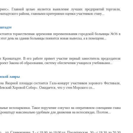
ермес». Главной целью является выявление лучших предприятий торговли,
штадтского района, главными критериями оценки участников стану...
нштадте
состоится торжественная церемония переименования городской больницы №36 в
тот день на здании больницы появится новая вывеска, а в помещени...
 Кронштадте. В его работе примет участие первый заместитель председателя
оект Закона об образовании, систему обеспечения учащихся учебниками...
вской лавры
 на Якорной площади состоится Гала-концерт участников хорового Фестиваля,
вский Хоровой Собор». Ожидается, что у стен Морского со...
ные велопарковки. Такое поручение озвучил на оперативном совещании глава
ронштадт максимально удобным для движения на велосипедах. Поэтом...
ул. Станюковича, 5 - с 18.00 до 19.00 ул. Пролетарская, 30 - с 19.30 до 20.30