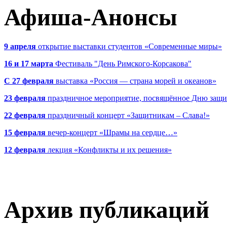
Афиша-Анонсы
9 апреля
открытие выставки студентов «Современные миры»
16 и 17 марта
Фестиваль "День Римского-Корсакова"
С 27 февраля
выставка «Россия — страна морей и океанов»
23 февраля
праздничное мероприятие, посвящённое Дню защи
22 февраля
праздничный концерт «Защитникам – Слава!»
15 февраля
вечер-концерт «Шрамы на сердце…»
12 февраля
лекция «Конфликты и их решения»
Архив публикаций