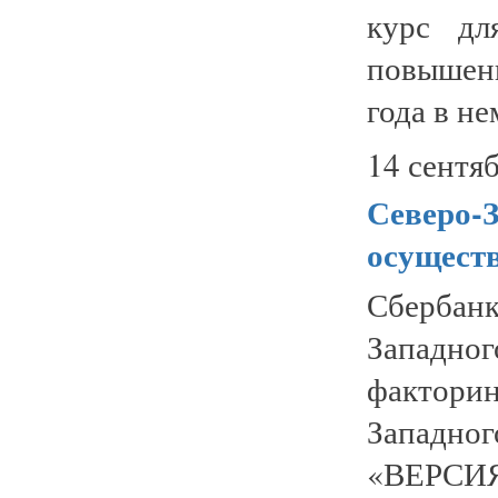
курс дл
повышен
года в нем
14 сентяб
Северо-
осущест
Сбербан
Западно
факторин
Западно
«ВЕРСИ