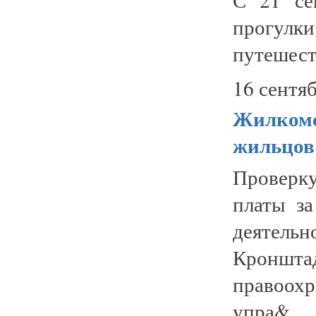
прогулки
путешеств
16 сентяб
Жилкомсе
жильцов
Проверк
платы з
деяте
Кроншт
правоохр
упра&...