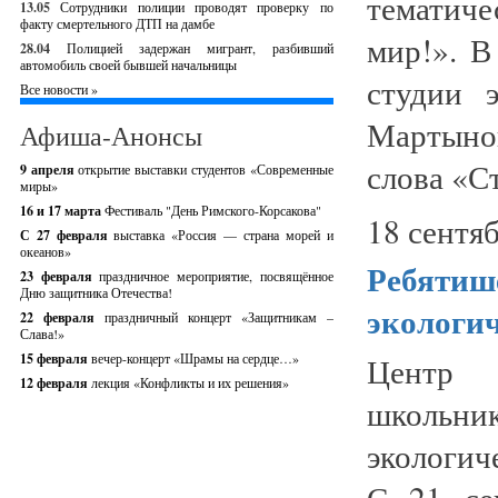
тематиче
13.05
Сотрудники полиции проводят проверку по
факту смертельного ДТП на дамбе
мир!». В
28.04
Полицией задержан мигрант, разбивший
автомобиль своей бывшей начальницы
студии э
Все новости »
Мартыно
Афиша-Анонсы
слова «С
9 апреля
открытие выставки студентов «Современные
миры»
16 и 17 марта
Фестиваль "День Римского-Корсакова"
18 сентяб
С 27 февраля
выставка «Россия — страна морей и
океанов»
Ребятиш
23 февраля
праздничное мероприятие, посвящённое
Дню защитника Отечества!
экологич
22 февраля
праздничный концерт «Защитникам –
Слава!»
15 февраля
вечер-концерт «Шрамы на сердце…»
Центр 
12 февраля
лекция «Конфликты и их решения»
школьн
экологи
С 21 се