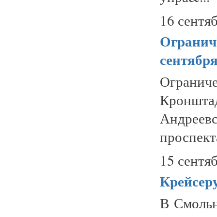
16 сентяб
Ограниче
сентябр
Ограни
Кроншт
Андреев
проспекта
15 сентяб
Крейсеру
В Смольн