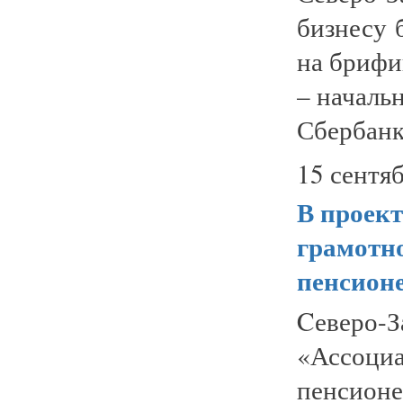
бизнесу 
на брифи
– началь
Сбербанк
15 сентяб
В проек
грамотно
пенсион
Cеверо-
«Ассоц
пенсион