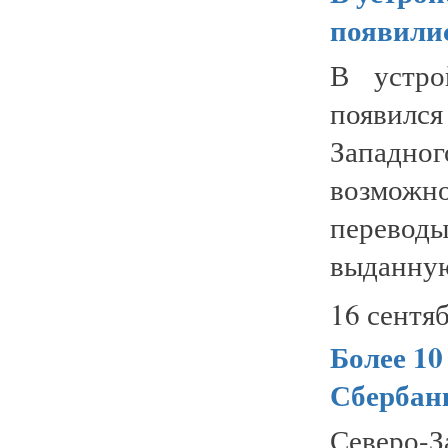
появили
В устро
появилс
Западн
возможн
перевод
выданную 
16 сентяб
Более 10
Сбербан
Северо-