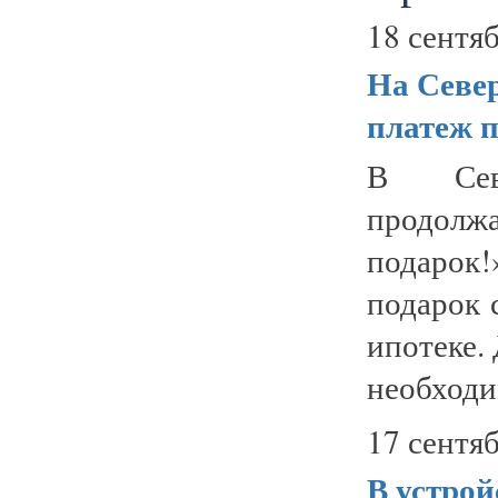
18 сентяб
На Север
платеж п
В Севе
продолж
подарок!
подарок 
ипотеке.
необходи
17 сентяб
В устро