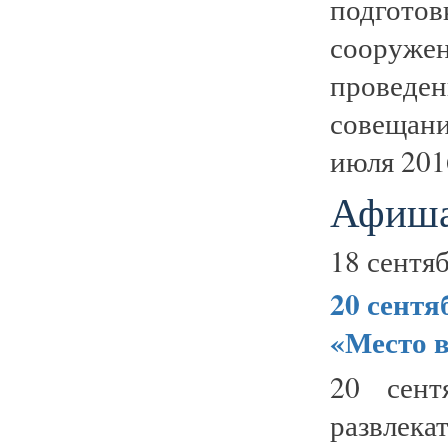
подгото
сооруже
проведен
совещан
июля 2016
Афиша
18 сентяб
20 сент
«Место в
20 сент
развлек