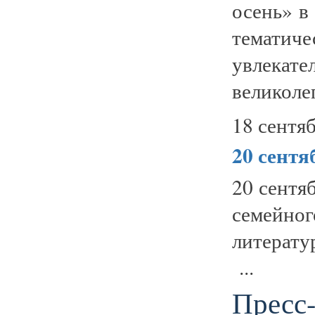
осень» в
тематич
увлекат
великоле
18 сентяб
20 сент
20 сентя
семейно
литерату
...
Пресс