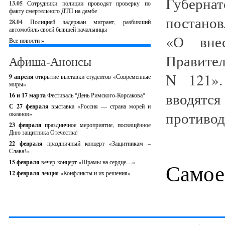
Губерн
13.05
Сотрудники полиции проводят проверку по
факту смертельного ДТП на дамбе
постанов
28.04
Полицией задержан мигрант, разбивший
автомобиль своей бывшей начальницы
«О внес
Все новости »
Правител
Афиша-Анонсы
N 121».
9 апреля
открытие выставки студентов «Современные
миры»
вводятс
16 и 17 марта
Фестиваль "День Римского-Корсакова"
С 27 февраля
выставка «Россия — страна морей и
противод
океанов»
23 февраля
праздничное мероприятие, посвящённое
Дню защитника Отечества!
22 февраля
праздничный концерт «Защитникам –
Слава!»
15 февраля
вечер-концерт «Шрамы на сердце…»
Самое
12 февраля
лекция «Конфликты и их решения»