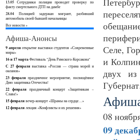
Петерб
13.05
Сотрудники полиции проводят проверку по
факту смертельного ДТП на дамбе
пересел
28.04
Полицией задержан мигрант, разбивший
автомобиль своей бывшей начальницы
обещан
Все новости »
перифери
Афиша-Анонсы
Селе, Го
9 апреля
открытие выставки студентов «Современные
миры»
и Колпин
16 и 17 марта
Фестиваль "День Римского-Корсакова"
С 27 февраля
выставка «Россия — страна морей и
двух из
океанов»
23 февраля
праздничное мероприятие, посвящённое
Губернат.
Дню защитника Отечества!
22 февраля
праздничный концерт «Защитникам –
Слава!»
Афиша
15 февраля
вечер-концерт «Шрамы на сердце…»
12 февраля
лекция «Конфликты и их решения»
08 ноябр
09 дека