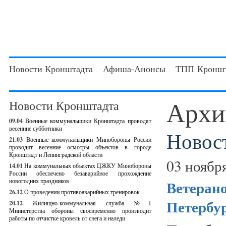
Новости Кронштадта
Афиша-Анонсы
ТПП Кроншт
Архи
Новости Кронштадта
09.04
Военные коммунальщики Кронштадта проводят
весенние субботники
Новос
21.03
Военные коммунальщики Минобороны России
проводят весенние осмотры объектов в городе
Кронштадт и Ленинградской области
03 ноябр
14.01
На коммунальных объектах ЦЖКУ Минобороны
России обеспечено безаварийное прохождение
новогодних праздников
Ветерано
26.12
О проведении противоаварийных тренировок
Петербур
20.12
Жилищно-коммунальная служба №1
Министерства обороны своевременно производит
работы по отчистке кровель от снега и наледи