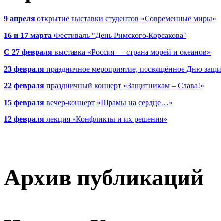
9 апреля
открытие выставки студентов «Современные миры»
16 и 17 марта
Фестиваль "День Римского-Корсакова"
С 27 февраля
выставка «Россия — страна морей и океанов»
23 февраля
праздничное мероприятие, посвящённое Дню защи
22 февраля
праздничный концерт «Защитникам – Слава!»
15 февраля
вечер-концерт «Шрамы на сердце…»
12 февраля
лекция «Конфликты и их решения»
Архив публикаций