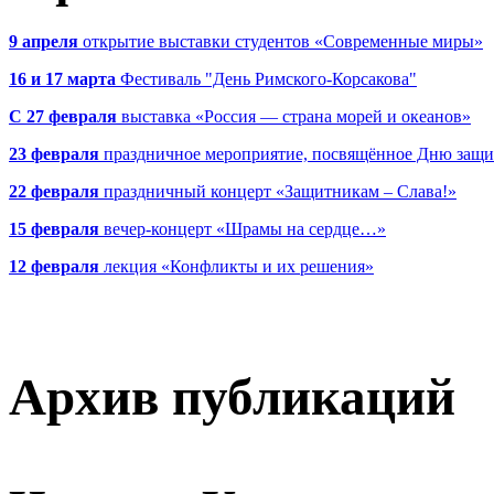
9 апреля
открытие выставки студентов «Современные миры»
16 и 17 марта
Фестиваль "День Римского-Корсакова"
С 27 февраля
выставка «Россия — страна морей и океанов»
23 февраля
праздничное мероприятие, посвящённое Дню защи
22 февраля
праздничный концерт «Защитникам – Слава!»
15 февраля
вечер-концерт «Шрамы на сердце…»
12 февраля
лекция «Конфликты и их решения»
Архив публикаций