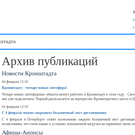
К
$
€
штадта
Архив публикаций
Новости Кронштадта
04 февраля 12:30
Кронштадту - четыре новых светофора!
Четыре новых светофорных объекта начнут работать в Кронштадте в этом году. Свет
них уже подключили. Первый располагается на перекрестке Кронштадтского шоссе и Цит
04 февраля 12:29
С 4 февраля можно закрывать больничный лист дистанционно
С 4 февраля в Петербурге станет возможным закрыть больничный лист дистанцио
поликлиники, что очень важно в условиях повышенной нагрузки на первичное звено си
Афиша-Анонсы