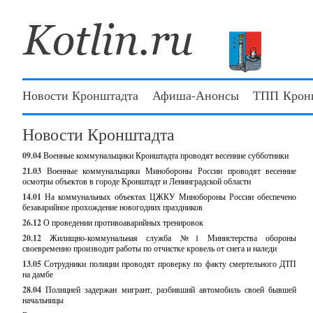
Новости Кронштадта
Афиша-Анонсы
ТПП Крон
Новости Кронштадта
09.04
Военные коммунальщики Кронштадта проводят весенние субботники
21.03
Военные коммунальщики Минобороны России проводят весенние
осмотры объектов в городе Кронштадт и Ленинградской области
14.01
На коммунальных объектах ЦЖКУ Минобороны России обеспечено
безаварийное прохождение новогодних праздников
26.12
О проведении противоаварийных тренировок
20.12
Жилищно-коммунальная служба №1 Министерства обороны
своевременно производит работы по отчистке кровель от снега и наледи
13.05
Сотрудники полиции проводят проверку по факту смертельного ДТП
на дамбе
28.04
Полицией задержан мигрант, разбивший автомобиль своей бывшей
начальницы