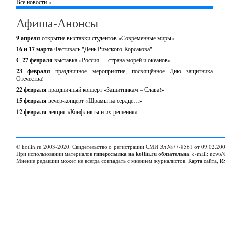
Все новости »
Афиша-Анонсы
9 апреля
открытие выставки студентов «Современные миры»
16 и 17 марта
Фестиваль "День Римского-Корсакова"
С 27 февраля
выставка «Россия — страна морей и океанов»
23 февраля
праздничное мероприятие, посвящённое Дню защитника
Отечества!
22 февраля
праздничный концерт «Защитникам – Слава!»
15 февраля
вечер-концерт «Шрамы на сердце…»
12 февраля
лекция «Конфликты и их решения»
© kotlin.ru 2003-2020. Свидетельство о регистрации СМИ Эл №77-8561 от 09.02.200
При использовании материалов
гиперссылка на kotlin.ru обязательна
. e-mail: news/
Мнение редакции может не всегда совпадать с мнением журналистов.
Карта сайта
,
R