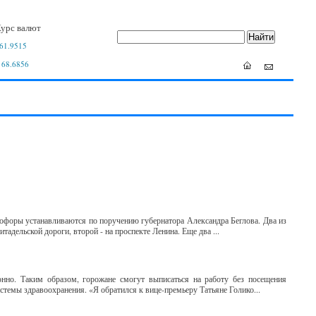
урс валют
61.9515
 68.6856
офоры устанавливаются по поручению губернатора Александра Беглова. Два из
адельской дороги, второй - на проспекте Ленина. Еще два ...
нно. Таким образом, горожане смогут выписаться на работу без посещения
стемы здравоохранения. «Я обратился к вице-премьеру Татьяне Голико...