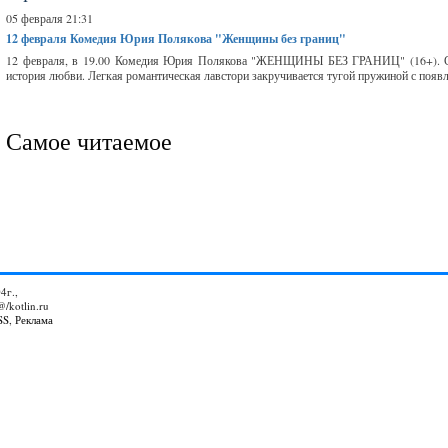
05 февраля 21:31
12 февраля
Комедия Юрия Полякова "Женщины без границ"
12 февраля, в 19.00 Комедия Юрия Полякова "ЖЕНЩИНЫ БЕЗ ГРАНИЦ" (16+). Сюж
история любви. Легкая романтическая лавстори закручивается тугой пружиной с появ
Самое читаемое
4г.,
@/kotlin.ru
SS
,
Реклама