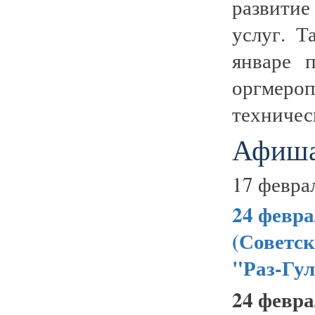
развити
услуг. Т
январе 
оргмеро
техничес
Афиша
17 февра
24 февра
(Советск
"Раз-Гул
24 февра