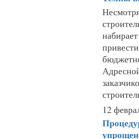
Несмотр
строител
набирае
привест
бюджетн
Адресн
заказчи
строитель
12 февра
Процедур
упрощен