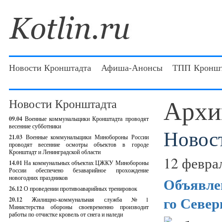
Новости Кронштадта
Афиша-Анонсы
ТПП Кроншт
Архи
Новости Кронштадта
09.04
Военные коммунальщики Кронштадта проводят
весенние субботники
Новос
21.03
Военные коммунальщики Минобороны России
проводят весенние осмотры объектов в городе
Кронштадт и Ленинградской области
12 февра
14.01
На коммунальных объектах ЦЖКУ Минобороны
России обеспечено безаварийное прохождение
новогодних праздников
Объявлен
26.12
О проведении противоаварийных тренировок
го Север
20.12
Жилищно-коммунальная служба №1
Министерства обороны своевременно производит
работы по отчистке кровель от снега и наледи