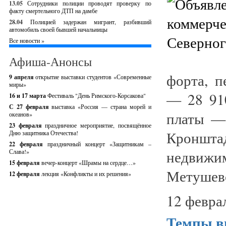
13.05
Сотрудники полиции проводят проверку по
факту смертельного ДТП на дамбе
28.04
Полицией задержан мигрант, разбивший
автомобиль своей бывшей начальницы
Все новости »
Афиша-Анонсы
форта, 
9 апреля
открытие выставки студентов «Современные
миры»
— 28 910
16 и 17 марта
Фестиваль "День Римского-Корсакова"
С 27 февраля
выставка «Россия — страна морей и
платы —
океанов»
23 февраля
праздничное мероприятие, посвящённое
Кроншт
Дню защитника Отечества!
22 февраля
праздничный концерт «Защитникам –
недвиж
Слава!»
15 февраля
вечер-концерт «Шрамы на сердце…»
Метушевс
12 февраля
лекция «Конфликты и их решения»
12 февра
Темпы в