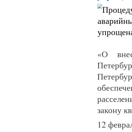
«О вне
Петербу
Петербур
обеспеч
расселе
закону кв
12 февра