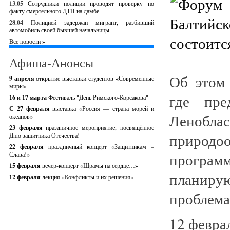
13.05
Сотрудники полиции проводят проверку по
факту смертельного ДТП на дамбе
28.04
Полицией задержан мигрант, разбивший
автомобиль своей бывшей начальницы
Все новости »
Афиша-Анонсы
Об этом 
9 апреля
открытие выставки студентов «Современные
миры»
где пре
16 и 17 марта
Фестиваль "День Римского-Корсакова"
С 27 февраля
выставка «Россия — страна морей и
Леноб
океанов»
23 февраля
праздничное мероприятие, посвящённое
природ
Дню защитника Отечества!
22 февраля
праздничный концерт «Защитникам –
програ
Слава!»
15 февраля
вечер-концерт «Шрамы на сердце…»
планир
12 февраля
лекция «Конфликты и их решения»
проблемам
12 февра