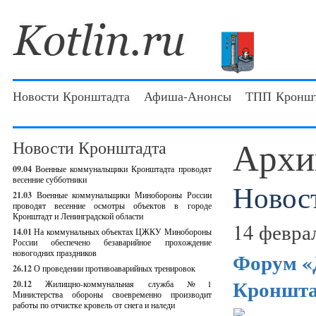
Новости Кронштадта
Афиша-Анонсы
ТПП Кроншт
Архи
Новости Кронштадта
09.04
Военные коммунальщики Кронштадта проводят
весенние субботники
Новос
21.03
Военные коммунальщики Минобороны России
проводят весенние осмотры объектов в городе
Кронштадт и Ленинградской области
14 февра
14.01
На коммунальных объектах ЦЖКУ Минобороны
России обеспечено безаварийное прохождение
новогодних праздников
Форум «Д
26.12
О проведении противоаварийных тренировок
Кроншта
20.12
Жилищно-коммунальная служба №1
Министерства обороны своевременно производит
работы по отчистке кровель от снега и наледи