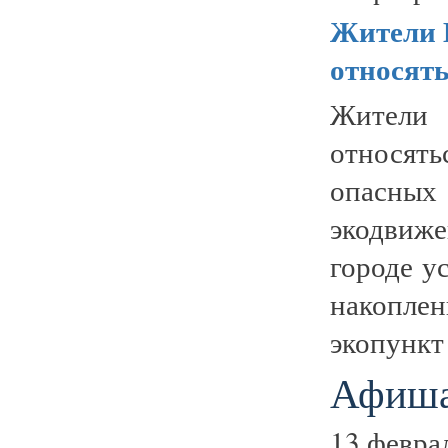
Жители 
относять
Жители
относят
опасных
экодвиж
городе у
накоплен
экопункт 
Афиша
13 февра