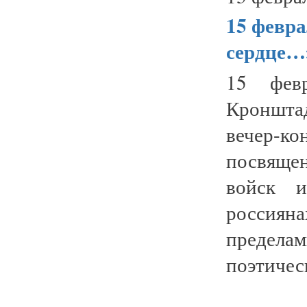
15 февр
сердце…
15 фев
Кроншта
вечер-
посвящен
войск 
россиян
предел
поэтическ