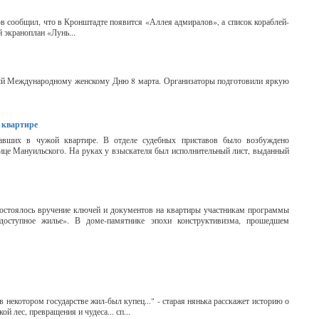
в сообщил, что в Кронштадте появится «Аллея адмиралов», а список кораблей-
 экраноплан «Лунь...
ный Международному женскому Дню 8 марта. Организаторы подготовили яркую
 квартире
вавших в чужой квартире. В отделе судебных приставов было возбуждено
лице Мануильского. На руках у взыскателя был исполнительный лист, выданный
остоялось вручение ключей и документов на квартиры участникам программы
оступное жилье». В доме-памятнике эпохи конструктивизма, прошедшем
в некотором государстве жил-был купец..." - старая нянька расскажет историю о
й лес, превращения и чудеса... сп...