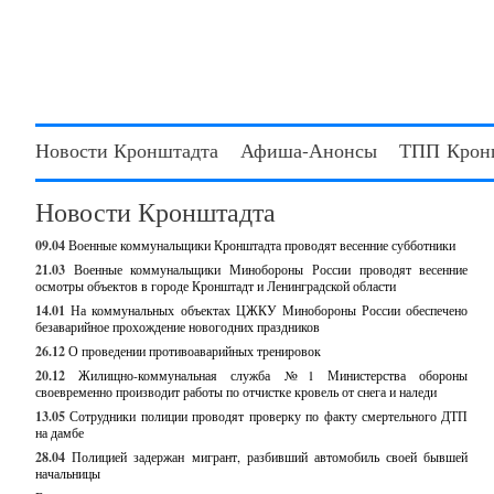
Новости Кронштадта
Афиша-Анонсы
ТПП Крон
Новости Кронштадта
09.04
Военные коммунальщики Кронштадта проводят весенние субботники
21.03
Военные коммунальщики Минобороны России проводят весенние
осмотры объектов в городе Кронштадт и Ленинградской области
14.01
На коммунальных объектах ЦЖКУ Минобороны России обеспечено
безаварийное прохождение новогодних праздников
26.12
О проведении противоаварийных тренировок
20.12
Жилищно-коммунальная служба №1 Министерства обороны
своевременно производит работы по отчистке кровель от снега и наледи
13.05
Сотрудники полиции проводят проверку по факту смертельного ДТП
на дамбе
28.04
Полицией задержан мигрант, разбивший автомобиль своей бывшей
начальницы