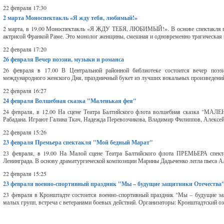
22 февраля 17:30
2 марта
Моноспектакль «Я жду тебя, любимый!»
2 марта, в 19.00 Моноспектакль «Я ЖДУ ТЕБЯ, ЛЮБИМЫЙ!». В основе спектакля пьес
актрисой Франкой Раме. Это монолог женщины, смешная и одновременно трагическая ис
22 февраля 17:20
26 февраля
Вечер поэзии, музыки и романса
26 февраля в 17.00 В Центральной районной библиотеке состоится вечер поэз
международного женского Дня, праздничный букет из лучших вокальных произведений 
22 февраля 16:27
24 февраля
Волшебная сказка "Маленькая фея"
24 февраля, в 12.00 На сцене Театра Балтийского флота волшебная сказка "МАЛЕ
Рабадана. Играют Галина Ткач, Надежда Перевозчикова, Владимир Филиппов, Алексей М
22 февраля 15:26
23 февраля
Премьера спектакля "Мой бедный Марат"
23 февраля, в 19.00 На Малой сцене Театра Балтийского флота ПРЕМЬЕРА сп
Ленинграда. В основу драматургической композиции Марины Дадыченко легла пьеса Ал
22 февраля 15:25
23 февраля
военно-спортивный праздник "Мы – будущие защитники Отечества
23 февраля в Кронштадте состоится военно-спортивный праздник "Мы – будущие защ
малых групп, встреча с ветеранами боевых действий. Организаторы: Кронштадтский оз