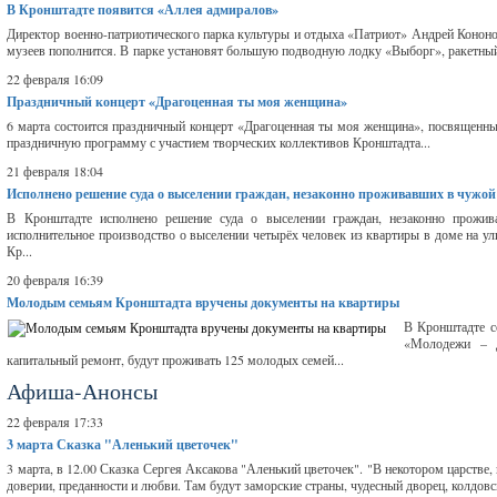
В Кронштадте появится «Аллея адмиралов»
Директор военно-патриотического парка культуры и отдыха «Патриот» Андрей Кононо
музеев пополнится. В парке установят большую подводную лодку «Выборг», ракетный
22 февраля 16:09
Праздничный концерт «Драгоценная ты моя женщина»
6 марта состоится праздничный концерт «Драгоценная ты моя женщина», посвящен
праздничную программу с участием творческих коллективов Кронштадта...
21 февраля 18:04
Исполнено решение суда о выселении граждан, незаконно проживавших в чужой
В Кронштадте исполнено решение суда о выселении граждан, незаконно прожи
исполнительное производство о выселении четырёх человек из квартиры в доме на у
Кр...
20 февраля 16:39
Молодым семьям Кронштадта вручены документы на квартиры
В Кронштадте с
«Молодежи – д
капитальный ремонт, будут проживать 125 молодых семей...
Афиша-Анонсы
22 февраля 17:33
3 марта
Сказка "Аленький цветочек"
3 марта, в 12.00 Сказка Сергея Аксакова "Аленький цветочек". "В некотором царстве, 
доверии, преданности и любви. Там будут заморские страны, чудесный дворец, колдовско