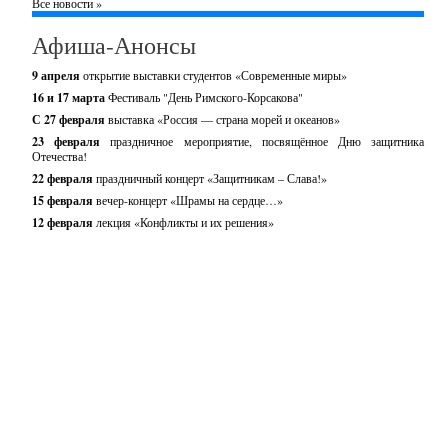
Все новости »
Афиша-Анонсы
9 апреля
открытие выставки студентов «Современные миры»
16 и 17 марта
Фестиваль "День Римского-Корсакова"
С 27 февраля
выставка «Россия — страна морей и океанов»
23 февраля
праздничное мероприятие, посвящённое Дню защитника
Отечества!
22 февраля
праздничный концерт «Защитникам – Слава!»
15 февраля
вечер-концерт «Шрамы на сердце…»
12 февраля
лекция «Конфликты и их решения»