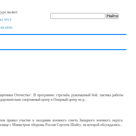
урс валют
61.9515
 68.6856
итники Отечества". В программе: стрельба, рукопашный бой, тактика работы
доровительно-спортивный центр и Опорный центр по р...
в принял участие в заседании военного совета Западного военного округа.
чилище с Министром обороны России Сергеем Шойгу, на которой обсуждались...