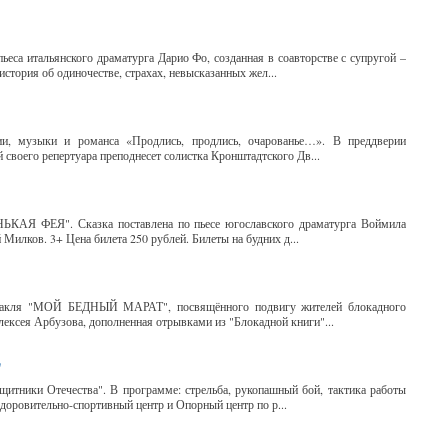
а итальянского драматурга Дарио Фо, созданная в соавторстве с супругой –
тория об одиночестве, страхах, невысказанных жел...
ии, музыки и романса «Продлись, продлись, очарованье…». В преддверии
своего репертуара преподнесет солистка Кронштадтского Дв...
НЬКАЯ ФЕЯ". Сказка поставлена по пьесе югославского драматурга Воймила
илков. 3+ Цена билета 250 рублей. Билеты на будних д...
ектакля "МОЙ БЕДНЫЙ МАРАТ", посвящённого подвигу жителей блокадного
ексея Арбузова, дополненная отрывками из "Блокадной книги"...
"
итники Отечества". В программе: стрельба, рукопашный бой, тактика работы
доровительно-спортивный центр и Опорный центр по р...