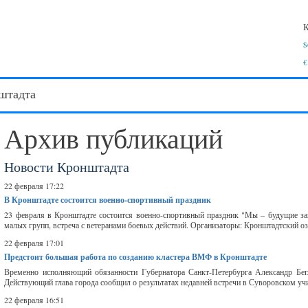
К
$
€
штадта
Архив публикаций
Новости Кронштадта
22 февраля 17:22
В Кронштадте состоится военно-спортивный праздник
23 февраля в Кронштадте состоится военно-спортивный праздник "Мы – будущие защ
малых групп, встреча с ветеранами боевых действий. Организаторы: Кронштадтский оз
22 февраля 17:01
Предстоит большая работа по созданию кластера ВМФ в Кронштадте
Временно исполняющий обязанности Губернатора Санкт-Петербурга Александр Бегло
Действующий глава города сообщил о результатах недавней встречи в Суворовском у
22 февраля 16:51