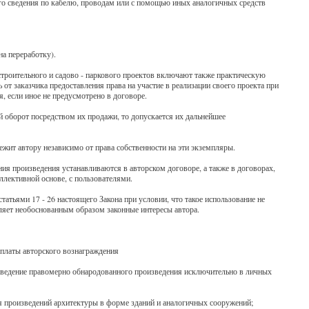
его сведения по кабелю, проводам или с помощью иных аналогичных средств
на переработку).
строительного и садово - паркового проектов включают также практическую
 от заказчика предоставления права на участие в реализации своего проекта при
я, если иное не предусмотрено в договоре.
 оборот посредством их продажи, то допускается их дальнейшее
ежит автору независимо от права собственности на эти экземпляры.
ния произведения устанавливаются в авторском договоре, а также в договорах,
ективной основе, с пользователями.
татьями 17 - 26 настоящего Закона при условии, что такое использование не
яет необоснованным образом законные интересы автора.
выплаты авторского вознаграждения
оизведение правомерно обнародованного произведения исключительно в личных
ия произведений архитектуры в форме зданий и аналогичных сооружений;