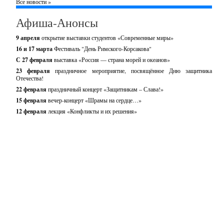
Все новости »
Афиша-Анонсы
9 апреля
открытие выставки студентов «Современные миры»
16 и 17 марта
Фестиваль "День Римского-Корсакова"
С 27 февраля
выставка «Россия — страна морей и океанов»
23 февраля
праздничное мероприятие, посвящённое Дню защитника
Отечества!
22 февраля
праздничный концерт «Защитникам – Слава!»
15 февраля
вечер-концерт «Шрамы на сердце…»
12 февраля
лекция «Конфликты и их решения»