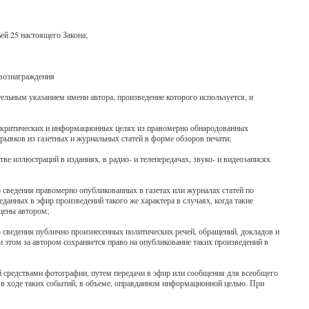
ей 25 настоящего Закона;
 вознаграждения
ательным указанием имени автора, произведение которого используется, и
их, критических и информационных целях из правомерно обнародованных
рывков из газетных и журнальных статей в форме обзоров печати;
ве иллюстраций в изданиях, в радио- и телепередачах, звуко- и видеозаписях
о сведения правомерно опубликованных в газетах или журналах статей по
анных в эфир произведений такого же характера в случаях, когда такие
ещены автором;
го сведения публично произнесенных политических речей, обращений, докладов и
этом за автором сохраняется право на опубликование таких произведений в
й средствами фотографии, путем передачи в эфир или сообщения для всеобщего
в ходе таких событий, в объеме, оправданном информационной целью. При