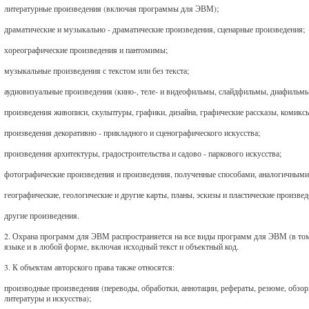
литературные произведения (включая программы для ЭВМ);
драматические и музыкально - драматические произведения, сценарные произведения;
хореографические произведения и пантомимы;
музыкальные произведения с текстом или без текста;
аудиовизуальные произведения (кино-, теле- и видеофильмы, слайдфильмы, диафильмы 
произведения живописи, скульптуры, графики, дизайна, графические рассказы, комиксы
произведения декоративно - прикладного и сценографического искусства;
произведения архитектуры, градостроительства и садово - паркового искусства;
фотографические произведения и произведения, полученные способами, аналогичным
географические, геологические и другие карты, планы, эскизы и пластические произве
другие произведения.
2. Охрана программ для ЭВМ распространяется на все виды программ для ЭВМ (в том
языке и в любой форме, включая исходный текст и объектный код.
3. К объектам авторского права также относятся:
производные произведения (переводы, обработки, аннотации, рефераты, резюме, обзор
литературы и искусства);