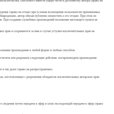
посягательства, способного нанести ущерб чести и достоинству автора (право на
зведения (право на отзыв) при условии возмещения пользователю причиненных
ародовано, автор обязан публично оповестить о его отзыве. При этом он
ния. При создании служебных произведений положения настоящего пункта не
ых прав и сохраняются за ним в случае уступки исключительных прав на
льзование произведения в любой форме и любым способом.
ествлять или разрешать следующие действия: воспроизводить произведение
 и так далее (право на распространение);
ры, изготовленные с разрешения обладателя исключительных авторских прав
го сведения путем передачи в эфир и (или) последующей передачи в эфир (право