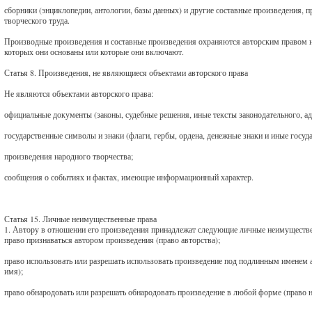
сборники (энциклопедии, антологии, базы данных) и другие составные произведения,
творческого труда.
Производные произведения и составные произведения охраняются авторским правом не
которых они основаны или которые они включают.
Статья 8. Произведения, не являющиеся объектами авторского права
Не являются объектами авторского права:
официальные документы (законы, судебные решения, иные тексты законодательного, ад
государственные символы и знаки (флаги, гербы, ордена, денежные знаки и иные госуд
произведения народного творчества;
сообщения о событиях и фактах, имеющие информационный характер.
Статья 15. Личные неимущественные права
1. Автору в отношении его произведения принадлежат следующие личные неимуществе
право признаваться автором произведения (право авторства);
право использовать или разрешать использовать произведение под подлинным именем а
имя);
право обнародовать или разрешать обнародовать произведение в любой форме (право н