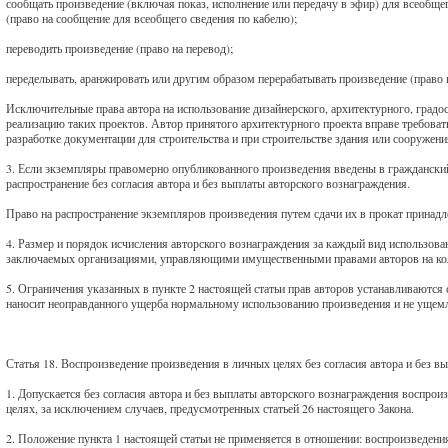
сообщать произведение (включая показ, исполнение или передачу в эфир) для всеобщ
(право на сообщение для всеобщего сведения по кабелю);
переводить произведение (право на перевод);
переделывать, аранжировать или другим образом перерабатывать произведение (право 
Исключительные права автора на использование дизайнерского, архитектурного, градо
реализацию таких проектов. Автор принятого архитектурного проекта вправе требовать
разработке документации для строительства и при строительстве здания или сооружени
3. Если экземпляры правомерно опубликованного произведения введены в гражданский
распространение без согласия автора и без выплаты авторского вознаграждения.
Право на распространение экземпляров произведения путем сдачи их в прокат принадл
4. Размер и порядок исчисления авторского вознаграждения за каждый вид использова
заключаемых организациями, управляющими имущественными правами авторов на колл
5. Ограничения указанных в пункте 2 настоящей статьи прав авторов устанавливаются с
наносит неоправданного ущерба нормальному использованию произведения и не ущемл
Статья 18. Воспроизведение произведения в личных целях без согласия автора и без 
1. Допускается без согласия автора и без выплаты авторского вознаграждения воспр
целях, за исключением случаев, предусмотренных статьей 26 настоящего Закона.
2. Положение пункта 1 настоящей статьи не применяется в отношении: воспроизведен