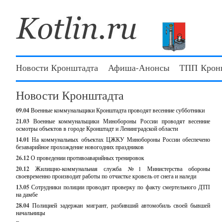
Новости Кронштадта
Афиша-Анонсы
ТПП Крон
Новости Кронштадта
09.04
Военные коммунальщики Кронштадта проводят весенние субботники
21.03
Военные коммунальщики Минобороны России проводят весенние
осмотры объектов в городе Кронштадт и Ленинградской области
14.01
На коммунальных объектах ЦЖКУ Минобороны России обеспечено
безаварийное прохождение новогодних праздников
26.12
О проведении противоаварийных тренировок
20.12
Жилищно-коммунальная служба №1 Министерства обороны
своевременно производит работы по отчистке кровель от снега и наледи
13.05
Сотрудники полиции проводят проверку по факту смертельного ДТП
на дамбе
28.04
Полицией задержан мигрант, разбивший автомобиль своей бывшей
начальницы