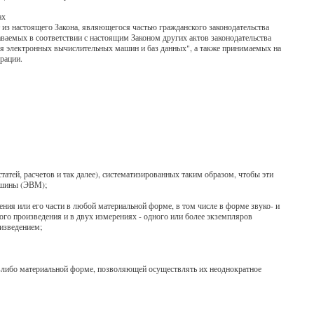
ах
 из настоящего Закона, являющегося частью гражданского законодательства
аваемых в соответствии с настоящим Законом других актов законодательства
ля электронных вычислительных машин и баз данных", а также принимаемых на
ерации.
татей, расчетов и так далее), систематизированных таким образом, чтобы эти
ашины (ЭВМ);
ения или его части в любой материальной форме, в том числе в форме звуко- и
ого произведения и в двух измерениях - одного или более экземпляров
изведением;
ой-либо материальной форме, позволяющей осуществлять их неоднократное