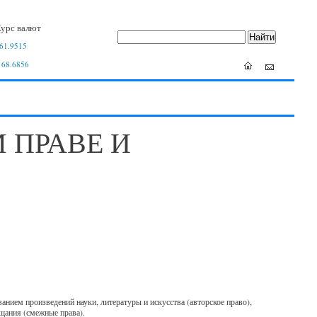
урс валют
61.9515
 68.6856
 ПРАВЕ И
анием произведений науки, литературы и искусства (авторское право),
ещания (смежные права).