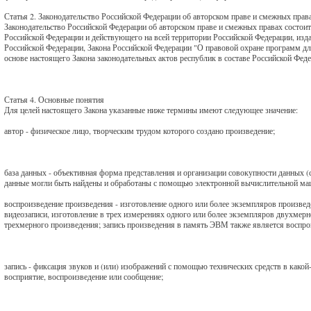
Статья 2. Законодательство Российской Федерации об авторском праве и смежных прав
Законодательство Российской Федерации об авторском праве и смежных правах состоит
Российской Федерации и действующего на всей территории Российской Федерации, изд
Российской Федерации, Закона Российской Федерации "О правовой охране программ д
основе настоящего Закона законодательных актов республик в составе Российской Фед
Статья 4. Основные понятия
Для целей настоящего Закона указанные ниже термины имеют следующее значение:
автор - физическое лицо, творческим трудом которого создано произведение;
база данных - объективная форма представления и организации совокупности данных (с
данные могли быть найдены и обработаны с помощью электронной вычислительной м
воспроизведение произведения - изготовление одного или более экземпляров произвед
видеозаписи, изготовление в трех измерениях одного или более экземпляров двухмерн
трехмерного произведения; запись произведения в память ЭВМ также является воспро
запись - фиксация звуков и (или) изображений с помощью технических средств в как
восприятие, воспроизведение или сообщение;