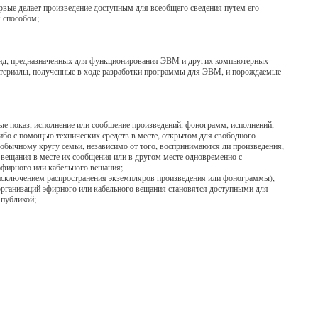
ервые делает произведение доступным для всеобщего сведения путем его
м способом;
анд, предназначенных для функционирования ЭВМ и других компьютерных
материалы, полученные в ходе разработки программы для ЭВМ, и порождаемые
ые показ, исполнение или сообщение произведений, фонограмм, исполнений,
либо с помощью технических средств в месте, открытом для свободного
к обычному кругу семьи, независимо от того, воспринимаются ли произведения,
 вещания в месте их сообщения или в другом месте одновременно с
эфирного или кабельного вещания;
за исключением распространения экземпляров произведения или фонограммы),
организаций эфирного или кабельного вещания становятся доступными для
 публикой;