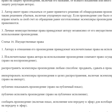
право на защиту произведения, включая его название, от всякого искажения или иного 
защиту репутации автора).
2. Автор имеет право отказаться от ранее принятого решения об обнародовании прои
таким решением убытков, включая упущенную выгоду. Если произведение уже было обн
вправе изъять за свой счет из обращения ранее изготовленные экземпляры произведе
применяются.
3. Личные неимущественные права принадлежат автору независимо от его имущественн
использование произведения.
Статья 16. Имущественные права
1. Автору в отношении его произведения принадлежат исключительные права на испо
2. Исключительные права автора на использование произведения означают право осущ
(право на воспроизведение);
распространять экземпляры произведения любым способом: продавать, сдавать в прокат
импортировать экземпляры произведения в целях распространения, включая экземпля
(право на импорт);
публично показывать произведение (право на публичный показ);
публично исполнять произведение (право на публичное исполнение);
сообщать произведение (включая показ, исполнение или передачу в эфир) для всеобще
на передачу в эфир);