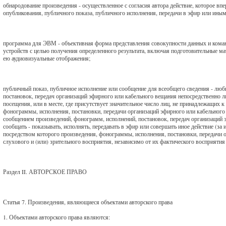
обнародование произведения - осуществленное с согласия автора действие, которое вп
опубликования, публичного показа, публичного исполнения, передачи в эфир или ины
программа для ЭВМ - объективная форма представления совокупности данных и ком
устройств с целью получения определенного результата, включая подготовительные 
ею аудиовизуальные отображения;
публичный показ, публичное исполнение или сообщение для всеобщего сведения - люб
постановок, передач организаций эфирного или кабельного вещания непосредственно 
посещения, или в месте, где присутствует значительное число лиц, не принадлежащих 
фонограммы, исполнения, постановки, передачи организаций эфирного или кабельного
сообщением произведений, фонограмм, исполнений, постановок, передач организаций 
сообщать - показывать, исполнять, передавать в эфир или совершать иное действие (
посредством которого произведения, фонограммы, исполнения, постановки, передачи 
слухового и (или) зрительного восприятия, независимо от их фактического восприятия
Раздел II. АВТОРСКОЕ ПРАВО
Статья 7. Произведения, являющиеся объектами авторского права
1. Объектами авторского права являются: