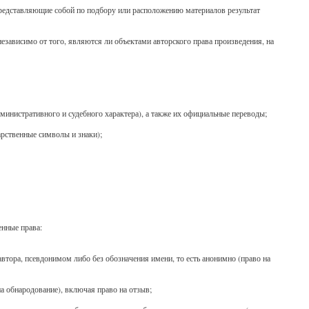
 представляющие собой по подбору или расположению материалов результат
зависимо от того, являются ли объектами авторского права произведения, на
министративного и судебного характера), а также их официальные переводы;
арственные символы и знаки);
нные права:
втора, псевдонимом либо без обозначения имени, то есть анонимно (право на
а обнародование), включая право на отзыв;