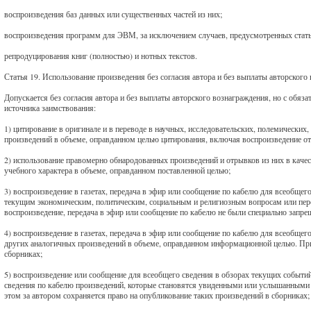
воспроизведения баз данных или существенных частей из них;
воспроизведения программ для ЭВМ, за исключением случаев, предусмотренных стать
репродуцирования книг (полностью) и нотных текстов.
Статья 19. Использование произведения без согласия автора и без выплаты авторского
Допускается без согласия автора и без выплаты авторского вознаграждения, но с обяз
источника заимствования:
1) цитирование в оригинале и в переводе в научных, исследовательских, полемическ
произведений в объеме, оправданном целью цитирования, включая воспроизведение от
2) использование правомерно обнародованных произведений и отрывков из них в качест
учебного характера в объеме, оправданном поставленной целью;
3) воспроизведение в газетах, передача в эфир или сообщение по кабелю для всеобщег
текущим экономическим, политическим, социальным и религиозным вопросам или перед
воспроизведение, передача в эфир или сообщение по кабелю не были специально запр
4) воспроизведение в газетах, передача в эфир или сообщение по кабелю для всеобще
других аналогичных произведений в объеме, оправданном информационной целью. При 
сборниках;
5) воспроизведение или сообщение для всеобщего сведения в обзорах текущих событи
сведения по кабелю произведений, которые становятся увиденными или услышанными 
этом за автором сохраняется право на опубликование таких произведений в сборниках;