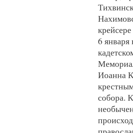
Тихвинск
Нахимовс
крейсере
6 января
кадетско
Мемориал
Иоанна К
крестным
собора. 
необычен
происход
правосла