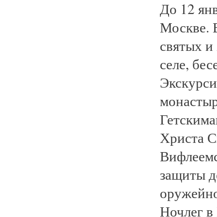
До 12 ян
Москве. 
святых и
селе, бе
Экскурси
монастыр
Гетскима
Христа С
Вифлеемс
защиты д
оружейно
Ночлег в