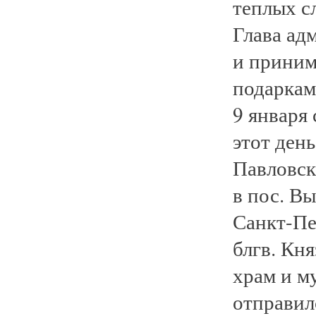
теплых с
Глава ад
и приним
подаркам
9 января
этот ден
Павловск
в пос. В
Санкт-Пе
блгв. Кн
храм и м
отправил