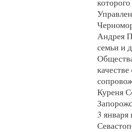
которого
Управлен
Черномор
Андрея П
семьи и 
Общества
качестве
сопровож
Куреня С
Запорожс
3 января
Севастоп