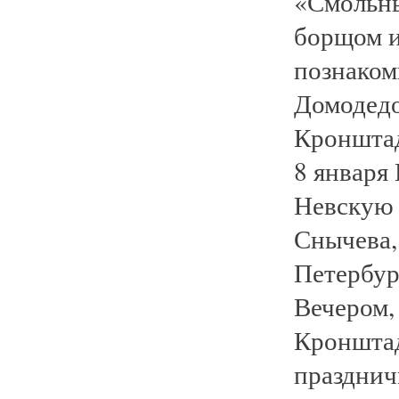
«Смольны
борщом и
познаком
Домодедо
Кронштад
8 января
Невскую 
Снычева,
Петербур
Вечером,
Кронштад
празднич