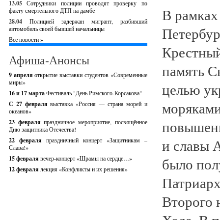
13.05
Сотрудники полиции проводят проверку по
В рамках
факту смертельного ДТП на дамбе
28.04
Полицией задержан мигрант, разбивший
Петербур
автомобиль своей бывшей начальницы
Все новости »
Крестный
Афиша-Анонсы
память С
9 апреля
открытие выставки студентов «Современные
миры»
целью ук
16 и 17 марта
Фестиваль "День Римского-Корсакова"
моряками
С 27 февраля
выставка «Россия — страна морей и
океанов»
повышени
23 февраля
праздничное мероприятие, посвящённое
Дню защитника Отечества!
и славы А
22 февраля
праздничный концерт «Защитникам –
Слава!»
15 февраля
вечер-концерт «Шрамы на сердце…»
было пол
12 февраля
лекция «Конфликты и их решения»
Патриарх
Второго 
Хода. В 