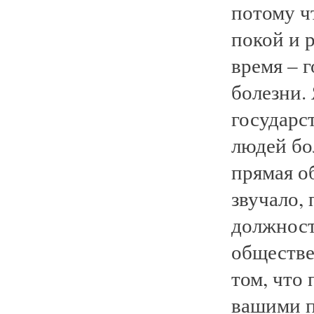
потому ч
покой и 
время – 
болезни. 
государс
людей бо
прямая об
звучало,
должност
обществе
том, что
вашими п