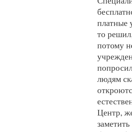
Специали
бесплатн
платные 
то решил,
потому н
учрежден
попросил
людям ск
откроются
естествен
Центр, ж
заметить 