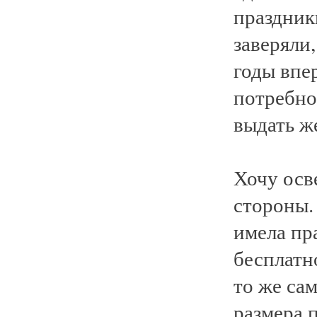
праздник
заверяли,
годы впер
потребно
выдать ж
Хочу осв
стороны.
имела пра
бесплатн
то же са
размера п