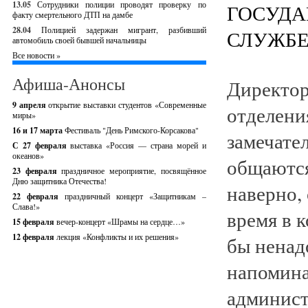
13.05
Сотрудники полиции проводят проверку по
факту смертельного ДТП на дамбе
28.04
Полицией задержан мигрант, разбивший
автомобиль своей бывшей начальницы
Все новости »
Афиша-Анонсы
Директор
9 апреля
открытие выставки студентов «Современные
отделени
миры»
16 и 17 марта
Фестиваль "День Римского-Корсакова"
замечате
С 27 февраля
выставка «Россия — страна морей и
океанов»
общаются
23 февраля
праздничное мероприятие, посвящённое
Дню защитника Отечества!
наверно,
22 февраля
праздничный концерт «Защитникам –
Слава!»
время в 
15 февраля
вечер-концерт «Шрамы на сердце…»
12 февраля
лекция «Конфликты и их решения»
бы ненад
напомина
админист