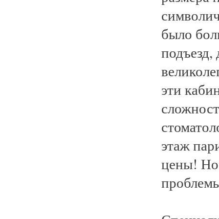
символич
было бол
подъезд,
великоле
эти каби
сложност
стоматол
этаж пар
цены! Но
проблемы