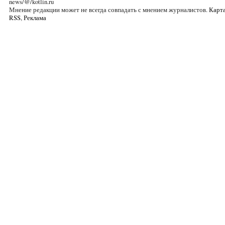
news/@/kotlin.ru
Мнение редакции может не всегда совпадать с мнением журналистов.
Карта
RSS
,
Реклама