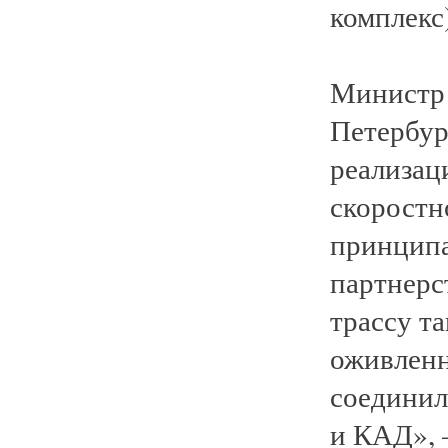
комплекс)
Министр 
Петербур
реализац
скоростн
принципа
партнерс
трассу та
оживленн
соединил
и КАД», 