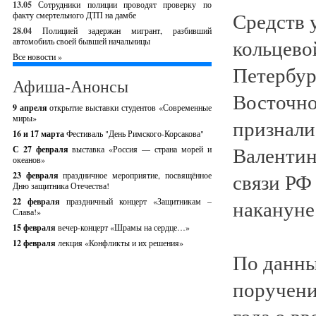
13.05
Сотрудники полиции проводят проверку по
Средств 
факту смертельного ДТП на дамбе
28.04
Полицией задержан мигрант, разбивший
кольцево
автомобиль своей бывшей начальницы
Все новости »
Петербур
Афиша-Анонсы
Восточно
9 апреля
открытие выставки студентов «Современные
миры»
признали
16 и 17 марта
Фестиваль "День Римского-Корсакова"
Валентин
С 27 февраля
выставка «Россия — страна морей и
океанов»
связи РФ
23 февраля
праздничное мероприятие, посвящённое
Дню защитника Отечества!
накануне
22 февраля
праздничный концерт «Защитникам –
Слава!»
15 февраля
вечер-концерт «Шрамы на сердце…»
12 февраля
лекция «Конфликты и их решения»
По данны
поручени
года о в