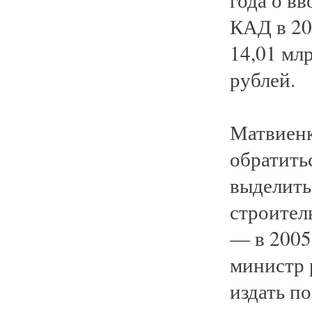
КАД в 200
14,01 млр
рублей.
Матвиенк
обратить
выделить
строитель
— в 2005 
министр 
издать п