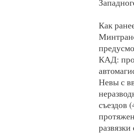
Западног
Как ране
Минтранс
предусмо
КАД: про
автомагис
Невы с в
неразвод
съездов (
протяжен
развязки