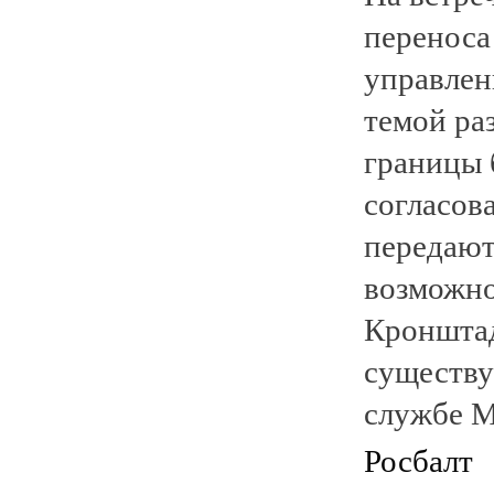
переноса
управлен
темой ра
границы 
согласов
передают
возможно
Кронштад
существу
службе М
Росбалт