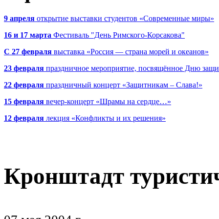
9 апреля
открытие выставки студентов «Современные миры»
16 и 17 марта
Фестиваль "День Римского-Корсакова"
С 27 февраля
выставка «Россия — страна морей и океанов»
23 февраля
праздничное мероприятие, посвящённое Дню защи
22 февраля
праздничный концерт «Защитникам – Слава!»
15 февраля
вечер-концерт «Шрамы на сердце…»
12 февраля
лекция «Конфликты и их решения»
Кронштадт туристи