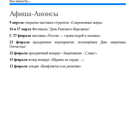
Все новости »
Афиша-Анонсы
9 апреля
открытие выставки студентов «Современные миры»
16 и 17 марта
Фестиваль "День Римского-Корсакова"
С 27 февраля
выставка «Россия — страна морей и океанов»
23 февраля
праздничное мероприятие, посвящённое Дню защитника
Отечества!
22 февраля
праздничный концерт «Защитникам – Слава!»
15 февраля
вечер-концерт «Шрамы на сердце…»
12 февраля
лекция «Конфликты и их решения»