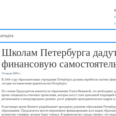
К
$
€
штадта
Школам Петербурга даду
финансовую самостоятел
14 июля 2004 г.
В 2006 году образовательные учреждения Петербурга должны перейти на систему финан
сегодня постановлении правительства Петербурга.
По словам Председателя комитета по образованию Ольги Ивановой, это необходимо 
время специалисты отмечают проявления, которые могут стать тревожной тенденцией в 
региональном и международном уровнях, росте дефицита преподавательских кадров и 
В настоящее время Комитет разрабатывает программу развития образования Петербург
образованием. Предлагается ввести нормативное финансирование всех видов образоват
количество учеников, которое будет учиться. В правительстве города считают, что по