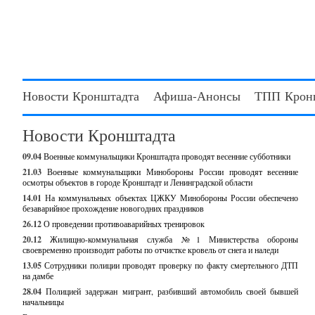
Новости Кронштадта
Афиша-Анонсы
ТПП Крон
Новости Кронштадта
09.04
Военные коммунальщики Кронштадта проводят весенние субботники
21.03
Военные коммунальщики Минобороны России проводят весенние
осмотры объектов в городе Кронштадт и Ленинградской области
14.01
На коммунальных объектах ЦЖКУ Минобороны России обеспечено
безаварийное прохождение новогодних праздников
26.12
О проведении противоаварийных тренировок
20.12
Жилищно-коммунальная служба №1 Министерства обороны
своевременно производит работы по отчистке кровель от снега и наледи
13.05
Сотрудники полиции проводят проверку по факту смертельного ДТП
на дамбе
28.04
Полицией задержан мигрант, разбивший автомобиль своей бывшей
начальницы