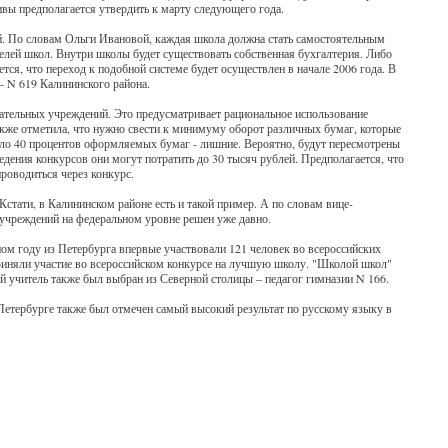
вы предполагается утвердить к марту следующего года.
. По словам Ольги Ивановой, каждая школа должна стать самостоятельным
елей школ. Внутри школы будет существовать собственная бухгалтерия. Либо
ся, что переход к подобной системе будет осуществлен в начале 2006 года. В
- N 619 Калининского района.
вательных учреждений. Это предусматривает рациональное использование
акже отметила, что нужно свести к минимуму оборот различных бумаг, которые
коло 40 процентов оформляемых бумаг - лишние. Вероятно, будут пересмотрены
дения конкурсов они могут потратить до 30 тысяч рублей. Предполагается, что
проводиться через конкурс.
Кстати, в Калининском районе есть и такой пример. А по словам вице-
 учреждений на федеральном уровне решен уже давно.
ом году из Петербурга впервые участвовали 121 человек во всероссийских
приняли участие во всероссийском конкурсе на лучшую школу. "Школой школ"
ий учитель также был выбран из Северной столицы – педагог гимназии N 166.
Петербурге также был отмечен самый высокий результат по русскому языку в