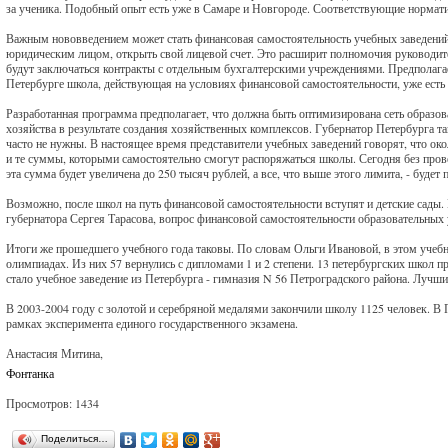
за ученика. Подобный опыт есть уже в Самаре и Новгороде. Соответствующие нормати
Важным нововведением может стать финансовая самостоятельность учебных заведений
юридическим лицом, открыть свой лицевой счет. Это расширит полномочия руководит
будут заключаться контракты с отдельным бухгалтерскими учреждениями. Предполагает
Петербурге школа, действующая на условиях финансовой самостоятельности, уже есть 
Разработанная программа предполагает, что должна быть оптимизирована сеть образо
хозяйства в результате создания хозяйственных комплексов. Губернатор Петербурга т
часто не нужны. В настоящее время представители учебных заведений говорят, что о
и те суммы, которыми самостоятельно смогут распоряжаться школы. Сегодня без прове
эта сумма будет увеличена до 250 тысяч рублей, а все, что выше этого лимита, - будет 
Возможно, после школ на путь финансовой самостоятельности вступят и детские сады. 
губернатора Сергея Тарасова, вопрос финансовой самостоятельности образовательных
Итоги же прошедшего учебного года таковы. По словам Ольги Ивановой, в этом учебн
олимпиадах. Из них 57 вернулись с дипломами 1 и 2 степени. 13 петербургских школ 
стало учебное заведение из Петербурга - гимназия N 56 Петроградского района. Лучш
В 2003-2004 году с золотой и серебряной медалями закончили школу 1125 человек. В 
рамках эксперимента единого государственного экзамена.
Анастасия Митина,
Фонтанка
Просмотров: 1434
Поделиться…