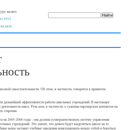
урс валют
61.9515
 68.6856
т
ьность
совой самостоятельности. Об этом, в частности, говорится в принятом
для дальнейшей эффективности работы школьных учреждений. В настоящее
деятельности школ. Речь шла, в частности, о сужении партнерских контактов на
их старении.
а на 2005-2008 годы - она должна усовершенствовать систему управления
ельных учреждений. Это значит, что деньги будут выделяться школе на то
добные меры заставят учебные заведения конкурировать между собой и бороться