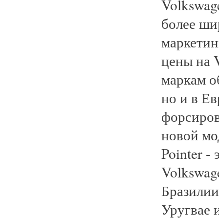
Volkswag
более ши
маркетин
цены на 
маркам о
но и в Е
форсиров
новой мод
Pointer -
Volkswag
Бразилии
Уругвае 