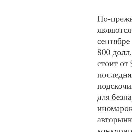
По-прежн
являются
сентябре
800 долл.
стоит от 
последня
подскочил
для безн
иномарок
авторынк
конкурир