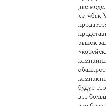
две моде
хэтчбек V
продаетс
представ
рынок за
«корейск
компании
обанкрот
компактн
будут сто
все боль
что боле