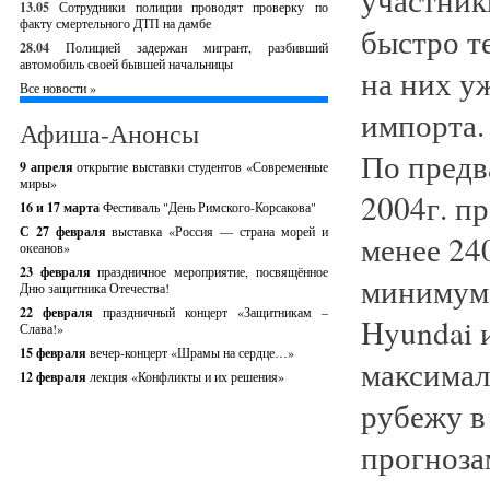
13.05
Сотрудники полиции проводят проверку по
факту смертельного ДТП на дамбе
быстро т
28.04
Полицией задержан мигрант, разбивший
автомобиль своей бывшей начальницы
на них у
Все новости »
импорта.
Афиша-Анонсы
По предв
9 апреля
открытие выставки студентов «Современные
миры»
2004г. п
16 и 17 марта
Фестиваль "День Римского-Корсакова"
С 27 февраля
выставка «Россия — страна морей и
менее 24
океанов»
23 февраля
праздничное мероприятие, посвящённое
минимум 
Дню защитника Отечества!
22 февраля
праздничный концерт «Защитникам –
Hyundai 
Слава!»
15 февраля
вечер-концерт «Шрамы на сердце…»
максимал
12 февраля
лекция «Конфликты и их решения»
рубежу в
прогноза