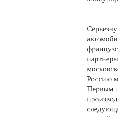
Серьезну
автомоби
французск
партнера
московск
Россию м
Первым ш
производ
следующи