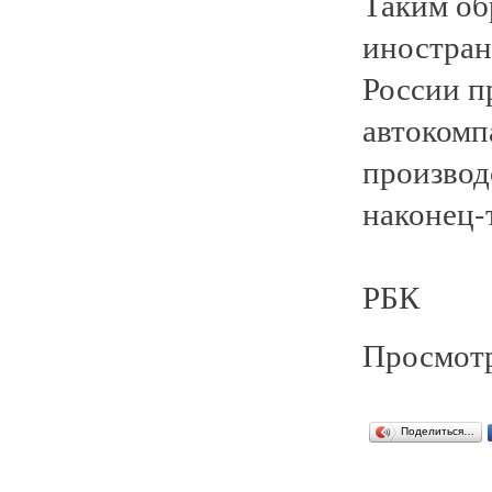
Таким об
иностран
России п
автокомп
производ
наконец-т
РБК
Просмотр
Поделиться…