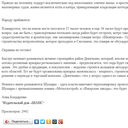
Правую же половину отдадут исключительно под малоэтажное элитное жилье, и просты
маломерных судов, коими являются яхты и катера, принадлежащие владельцам коттедж
Народу прибавится
Планируется, что на новом месте поселятся 27 тысяч человек и еще 38 тысяч будут пр
вопрос: как же быть с транспортными потоками (когда район будет отстроен, метро та
градостроительству и архитектуре, там запланирована станция метро «Шкиперская». О
строительства метрополитена, которое проходило в Смольном, эта станция не обсуждал
Окраины не отстают
Быстро начинает развиваться активно строящийся район Девяткино, который, вполне в
оптово-розничная ярмарка регионального значения – предполагается, что сюда будет с
ценам. Это удобно и продавцам, и покупателям – недалеко строится кольцевая автодор
всех областей. Тут же будут организованы ярмарки экономкласса – вещевого, строител
решение о переводе в торговый комплекс «Девяткино» (что у метро) одного из самы
Немного иначе развиваются Шушары – здесь власти намечают перепланировку промзон
Шушары с промышленными зонами «Металлострой» и «Ижорские заводы», что будет н
Анна Бондаренко
"Издательский дом «ШАНС"
Просмотров: 2992
Поделиться…