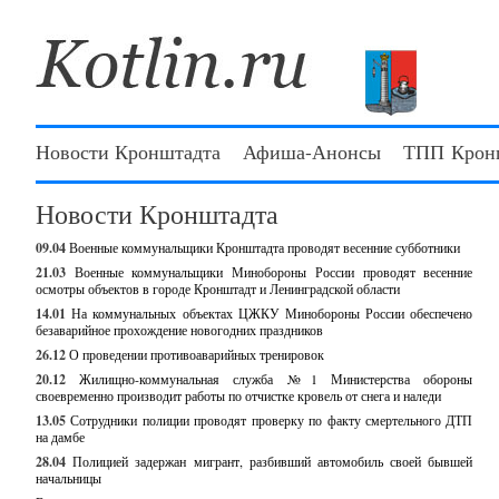
Новости Кронштадта
Афиша-Анонсы
ТПП Крон
Новости Кронштадта
09.04
Военные коммунальщики Кронштадта проводят весенние субботники
21.03
Военные коммунальщики Минобороны России проводят весенние
осмотры объектов в городе Кронштадт и Ленинградской области
14.01
На коммунальных объектах ЦЖКУ Минобороны России обеспечено
безаварийное прохождение новогодних праздников
26.12
О проведении противоаварийных тренировок
20.12
Жилищно-коммунальная служба №1 Министерства обороны
своевременно производит работы по отчистке кровель от снега и наледи
13.05
Сотрудники полиции проводят проверку по факту смертельного ДТП
на дамбе
28.04
Полицией задержан мигрант, разбивший автомобиль своей бывшей
начальницы