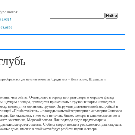
урс валют
61.9515
 68.6856
глубь
 преобразятся до неузнаваемости. Среди них – Девяткино, Шушары и
больше, чем сейчас. Очень долго в городе шли разговоры о морском фасаде
ам, идущим с запада, приходится причаливать в грузовые порты и входить в
фасад возведут на намывных грунтах. Загружать уплотнительной застройкой и
гостиницей «Прибалтийская» – площадь намытой территории в акватории Финского
вцев. Как оказалось, в нем есть не только бизнес-центры и элитное жилье, но и
анет, конечно же, Морской вокзал. Для подхода судов предусмотрена
цатикилометрового канала. С обеих сторон вокзала расположатся два квартала:
тажные дома, именно в этой части будут разбиты парки и скверы.