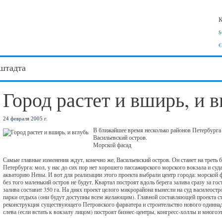
К
$
€
штадта
Город растет и вширь, и в
24 февраля 2005 г.
В ближайшее время несколько районов Петербурга
Васильевский остров.
Морской фасад
Самые главные изменения ждут, конечно же, Васильевский остров. Он станет на треть 
Петербурга: мол, у нас до сих пор нет хорошего пассажирского морского вокзала и суд
акваторию Невы. И вот для реализации этого проекта выбрали центр города: морской 
без того маленький остров не будут. Квартал построят вдоль берега залива сразу за 
залива составит 350 га. На днях проект целого микрорайона вынесли на суд василеостро
парки отдыха (они будут доступны всем желающим). Главной составляющей проекта ст
реконструкция существующего Петровского фарватера и строительство нового одиннад
слева (если встать к вокзалу лицом) построят бизнес-центры, конгресс-холлы и многоэ