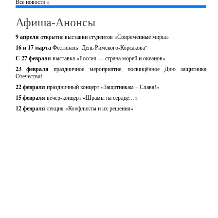
Все новости »
Афиша-Анонсы
9 апреля
открытие выставки студентов «Современные миры»
16 и 17 марта
Фестиваль "День Римского-Корсакова"
С 27 февраля
выставка «Россия — страна морей и океанов»
23 февраля
праздничное мероприятие, посвящённое Дню защитника
Отечества!
22 февраля
праздничный концерт «Защитникам – Слава!»
15 февраля
вечер-концерт «Шрамы на сердце…»
12 февраля
лекция «Конфликты и их решения»