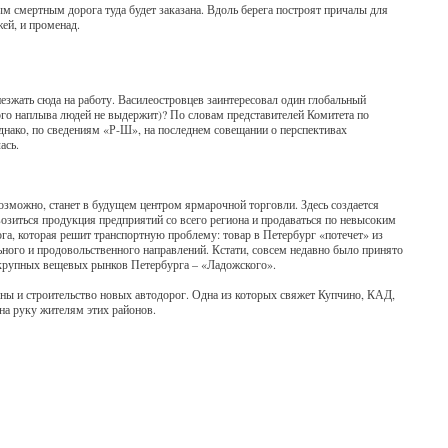
м смертным дорога туда будет заказана. Вдоль берега построят причалы для
ей, и променад.
иезжать сюда на работу. Василеостровцев заинтересовал один глобальный
кого наплыва людей не выдержит)? По словам представителей Комитета по
днако, по сведениям «Р-Ш», на последнем совещании о перспективах
ась.
озможно, станет в будущем центром ярмарочной торговли. Здесь создается
возиться продукция предприятий со всего региона и продаваться по невысоким
ога, которая решит транспортную проблему: товар в Петербург «потечет» из
ьного и продовольственного направлений. Кстати, совсем недавно было принято
х крупных вещевых рынков Петербурга – «Ладожского».
ы и строительство новых автодорог. Одна из которых свяжет Купчино, КАД,
а руку жителям этих районов.