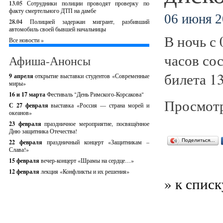
13.05
Сотрудники полиции проводят проверку по
факту смертельного ДТП на дамбе
06 июня 2
28.04
Полицией задержан мигрант, разбивший
автомобиль своей бывшей начальницы
В ночь с 
Все новости »
часов со
Афиша-Анонсы
билета 13
9 апреля
открытие выставки студентов «Современные
миры»
16 и 17 марта
Фестиваль "День Римского-Корсакова"
Просмотр
С 27 февраля
выставка «Россия — страна морей и
океанов»
23 февраля
праздничное мероприятие, посвящённое
Дню защитника Отечества!
Поделиться…
22 февраля
праздничный концерт «Защитникам –
Слава!»
15 февраля
вечер-концерт «Шрамы на сердце…»
12 февраля
лекция «Конфликты и их решения»
» к списк