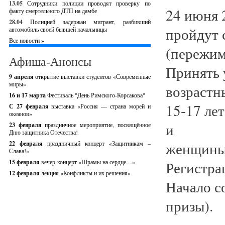
13.05
Сотрудники полиции проводят проверку по
24 июня 
факту смертельного ДТП на дамбе
28.04
Полицией задержан мигрант, разбивший
пройдут 
автомобиль своей бывшей начальницы
Все новости »
(пережим
Афиша-Анонсы
Принять 
9 апреля
открытие выставки студентов «Современные
миры»
возрастн
16 и 17 марта
Фестиваль "День Римского-Корсакова"
15-17 ле
С 27 февраля
выставка «Россия — страна морей и
океанов»
и
23 февраля
праздничное мероприятие, посвящённое
Дню защитника Отечества!
женщины 
22 февраля
праздничный концерт «Защитникам –
Слава!»
15 февраля
вечер-концерт «Шрамы на сердце…»
Регистра
12 февраля
лекция «Конфликты и их решения»
Начало с
призы).