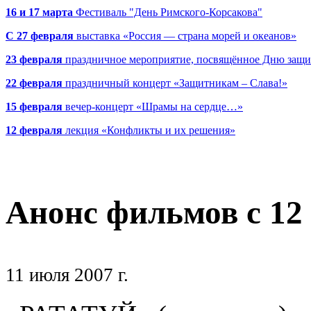
16 и 17 марта
Фестиваль "День Римского-Корсакова"
С 27 февраля
выставка «Россия — страна морей и океанов»
23 февраля
праздничное мероприятие, посвящённое Дню защи
22 февраля
праздничный концерт «Защитникам – Слава!»
15 февраля
вечер-концерт «Шрамы на сердце…»
12 февраля
лекция «Конфликты и их решения»
Анонс фильмов с
12
11 июля 2007 г.