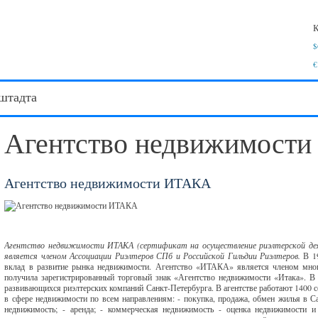
К
$
€
штадта
Агентство недвижимост
Агентство недвижимости ИТАКА
Агентство недвижимости ИТАКА (сертификат на осуществление риэлтерской деят
является членом Ассоциации Риэлтеров СПб и Российской Гильдии Риэлтеров.
В 19
вклад в развитие рынка недвижимости. Агентство «ИТАКА» является членом мног
получила зарегистрированный торговый знак «Агентство недвижимости «Итака». 
развивающихся риэлтерских компаний Санкт-Петербурга. В агентстве работают 1400 
в сфере недвижимости по всем направлениям: - покупка, продажа, обмен жилья в Сан
недвижимость; - аренда; - коммерческая недвижимость - оценка недвижимости и 