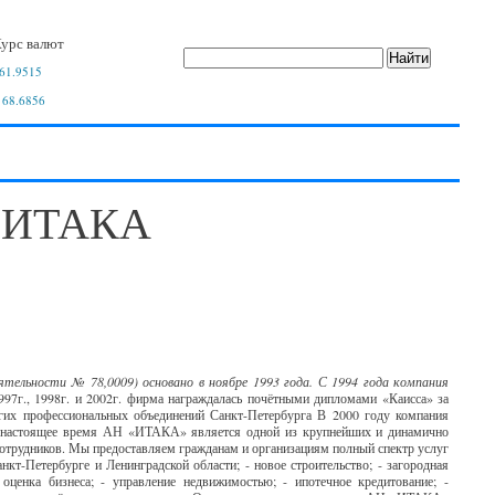
урс валют
61.9515
 68.6856
и ИТАКА
ельности № 78,0009) основано в ноябре 1993 года. С 1994 года компания
97г., 1998г. и 2002г. фирма награждалась почётными дипломами «Каисса» за
их профессиональных объединений Санкт-Петербурга В 2000 году компания
В настоящее время АН «ИТАКА» является одной из крупнейших и динамично
сотрудников. Мы предоставляем гражданам и организациям полный спектр услуг
кт-Петербурге и Ленинградской области; - новое строительство; - загородная
оценка бизнеса; - управление недвижимостью; - ипотечное кредитование; -