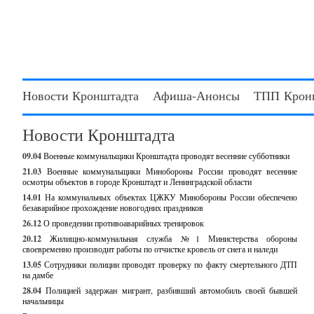
Новости Кронштадта
Афиша-Анонсы
ТПП Крон
Новости Кронштадта
09.04
Военные коммунальщики Кронштадта проводят весенние субботники
21.03
Военные коммунальщики Минобороны России проводят весенние
осмотры объектов в городе Кронштадт и Ленинградской области
14.01
На коммунальных объектах ЦЖКУ Минобороны России обеспечено
безаварийное прохождение новогодних праздников
26.12
О проведении противоаварийных тренировок
20.12
Жилищно-коммунальная служба №1 Министерства обороны
своевременно производит работы по отчистке кровель от снега и наледи
13.05
Сотрудники полиции проводят проверку по факту смертельного ДТП
на дамбе
28.04
Полицией задержан мигрант, разбивший автомобиль своей бывшей
начальницы