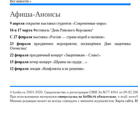
Все новости »
Афиша-Анонсы
9 апреля
открытие выставки студентов «Современные миры»
16 и 17 марта
Фестиваль "День Римского-Корсакова"
С 27 февраля
выставка «Россия — страна морей и океанов»
23 февраля
праздничное мероприятие, посвящённое Дню защитника
Отечества!
22 февраля
праздничный концерт «Защитникам – Слава!»
15 февраля
вечер-концерт «Шрамы на сердце…»
12 февраля
лекция «Конфликты и их решения»
© kotlin.ru 2003-2020. Свидетельство о регистрации СМИ Эл №77-8561 от 09.02.200
При использовании материалов
гиперссылка на kotlin.ru обязательна
. e-mail: news/
Мнение редакции может не всегда совпадать с мнением журналистов.
Карта сайта
,
R