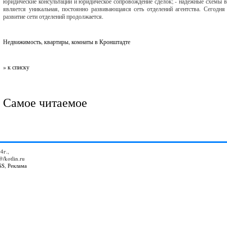
юридические консультации и юридическое сопровождение сделок; - надёжные схемы
является уникальная, постоянно развивающаяся сеть отделений агентства. Сегодн
развитие сети отделений продолжается.
Недвижимость, квартиры, комнаты в Кронштадте
» к списку
Самое читаемое
4г.,
@/kotlin.ru
SS
,
Реклама