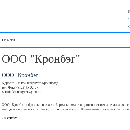
К
$
€
штадта
ООО "Кронбэг"
ООО "Кронбэг"
Адрес: г. Санкт-Петербург Кронштадт
тел. Факс (812)435-32-77.
E-mail: kronbag@nwgsm.ru
ООО “Кронбэг” образован в 2000г. Фирма занимается производством и реализацией с
молодёжных рюкзаков и сумок, школьных рюкзаков. Фирма может отшивать партии изд
» к списку