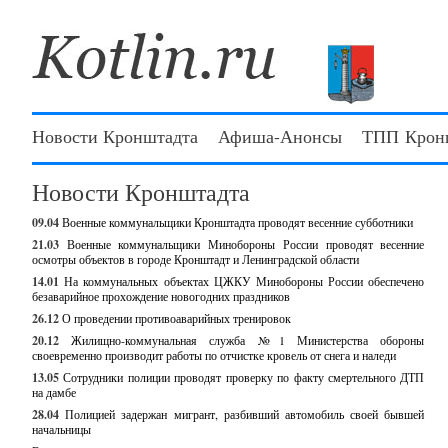
Новости Кронштадта
Афиша-Анонсы
ТПП Крон
Новости Кронштадта
09.04
Военные коммунальщики Кронштадта проводят весенние субботники
21.03
Военные коммунальщики Минобороны России проводят весенние
осмотры объектов в городе Кронштадт и Ленинградской области
14.01
На коммунальных объектах ЦЖКУ Минобороны России обеспечено
безаварийное прохождение новогодних праздников
26.12
О проведении противоаварийных тренировок
20.12
Жилищно-коммунальная служба №1 Министерства обороны
своевременно производит работы по отчистке кровель от снега и наледи
13.05
Сотрудники полиции проводят проверку по факту смертельного ДТП
на дамбе
28.04
Полицией задержан мигрант, разбивший автомобиль своей бывшей
начальницы