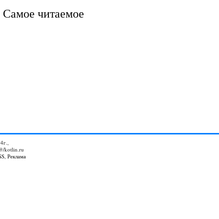
Самое читаемое
4г.,
@/kotlin.ru
SS
,
Реклама