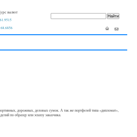
урс валют
61.9515
 68.6856
портивных, дорожных, деловых сумок. А так же портфелей типа «дипломат»,
елий по образцу или эскизу заказчика.