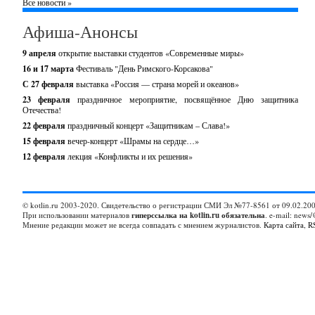
Все новости »
Афиша-Анонсы
9 апреля
открытие выставки студентов «Современные миры»
16 и 17 марта
Фестиваль "День Римского-Корсакова"
С 27 февраля
выставка «Россия — страна морей и океанов»
23 февраля
праздничное мероприятие, посвящённое Дню защитника
Отечества!
22 февраля
праздничный концерт «Защитникам – Слава!»
15 февраля
вечер-концерт «Шрамы на сердце…»
12 февраля
лекция «Конфликты и их решения»
© kotlin.ru 2003-2020. Свидетельство о регистрации СМИ Эл №77-8561 от 09.02.200
При использовании материалов
гиперссылка на kotlin.ru обязательна
. e-mail: news/
Мнение редакции может не всегда совпадать с мнением журналистов.
Карта сайта
,
R