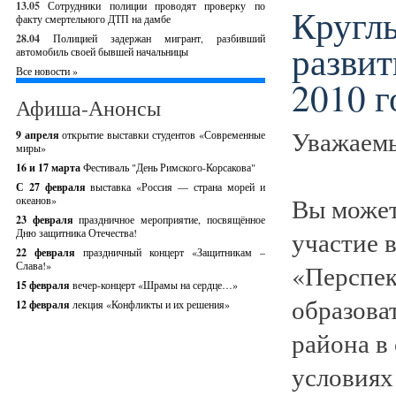
13.05
Сотрудники полиции проводят проверку по
Круглы
факту смертельного ДТП на дамбе
28.04
Полицией задержан мигрант, разбивший
разви
автомобиль своей бывшей начальницы
Все новости »
2010 г
Афиша-Анонсы
Уважаемы
9 апреля
открытие выставки студентов «Современные
миры»
16 и 17 марта
Фестиваль "День Римского-Корсакова"
С 27 февраля
выставка «Россия — страна морей и
Вы может
океанов»
23 февраля
праздничное мероприятие, посвящённое
участие в
Дню защитника Отечества!
22 февраля
праздничный концерт «Защитникам –
Слава!»
«Перспек
15 февраля
вечер-концерт «Шрамы на сердце…»
образова
12 февраля
лекция «Конфликты и их решения»
района в
условиях 