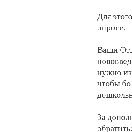
Для этог
опросе.
Ваши Отв
нововвед
нужно изм
чтобы бо
дошкольн
За допол
обратить