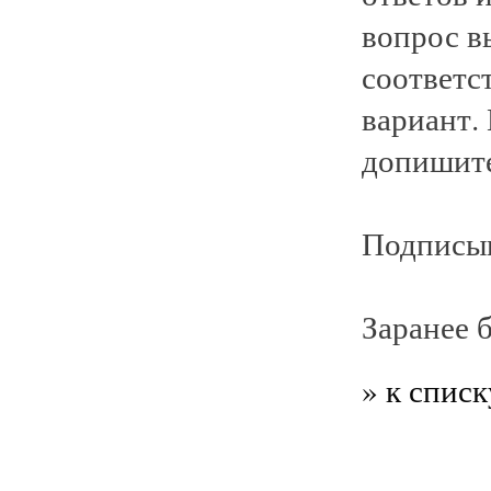
вопрос в
соответс
вариант.
допишите
Подписыв
Заранее 
» к списк