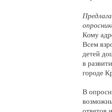
Предлага
опросник
Кому адр
Всем взро
детей до
в развит
городе К
В опросн
возможны
ответов 