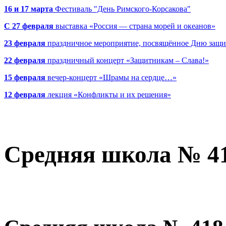
16 и 17 марта
Фестиваль "День Римского-Корсакова"
С 27 февраля
выставка «Россия — страна морей и океанов»
23 февраля
праздничное мероприятие, посвящённое Дню защи
22 февраля
праздничный концерт «Защитникам – Слава!»
15 февраля
вечер-концерт «Шрамы на сердце…»
12 февраля
лекция «Конфликты и их решения»
Средняя школа № 4