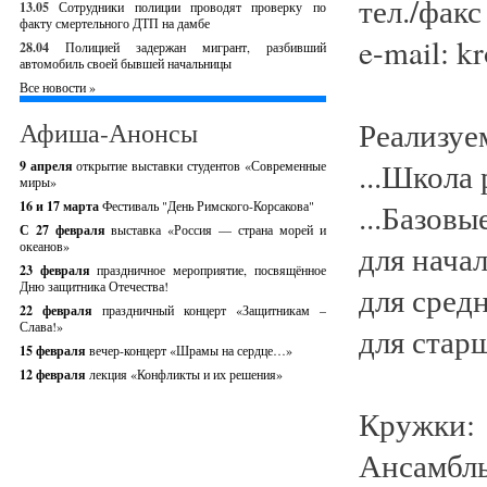
тел./факс
13.05
Сотрудники полиции проводят проверку по
факту смертельного ДТП на дамбе
e-mail: k
28.04
Полицией задержан мигрант, разбивший
автомобиль своей бывшей начальницы
Все новости »
Реализуе
Афиша-Анонсы
...Школа
9 апреля
открытие выставки студентов «Современные
миры»
...Базов
16 и 17 марта
Фестиваль "День Римского-Корсакова"
С 27 февраля
выставка «Россия — страна морей и
океанов»
для нача
23 февраля
праздничное мероприятие, посвящённое
Дню защитника Отечества!
для средн
22 февраля
праздничный концерт «Защитникам –
Слава!»
для стар
15 февраля
вечер-концерт «Шрамы на сердце…»
12 февраля
лекция «Конфликты и их решения»
Кружки:
Ансамбль