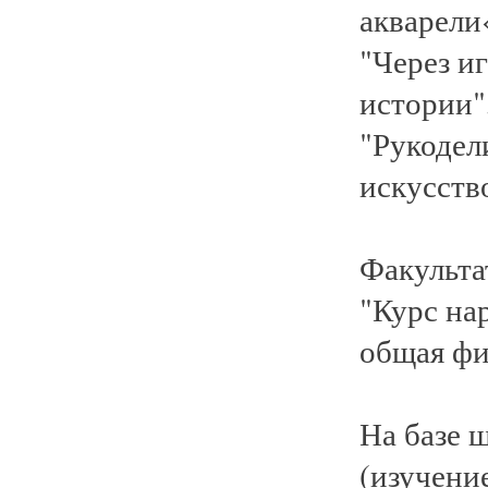
акварели
"Через и
истории"
"Рукодел
искусств
Факульта
"Курс на
общая фи
На базе 
(изучени