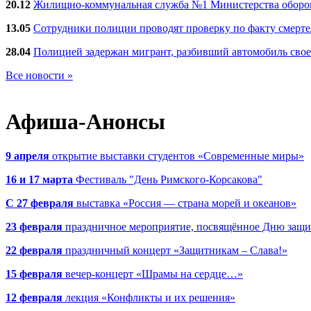
20.12
Жилищно-коммунальная служба №1 Министерства обороны
13.05
Сотрудники полиции проводят проверку по факту смерт
28.04
Полицией задержан мигрант, разбивший автомобиль сво
Все новости »
Афиша-Анонсы
9 апреля
открытие выставки студентов «Современные миры»
16 и 17 марта
Фестиваль "День Римского-Корсакова"
С 27 февраля
выставка «Россия — страна морей и океанов»
23 февраля
праздничное мероприятие, посвящённое Дню защи
22 февраля
праздничный концерт «Защитникам – Слава!»
15 февраля
вечер-концерт «Шрамы на сердце…»
12 февраля
лекция «Конфликты и их решения»