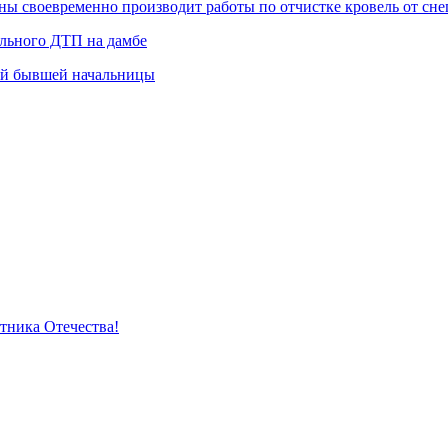
 своевременно производит работы по отчистке кровель от снег
ельного ДТП на дамбе
ей бывшей начальницы
тника Отечества!