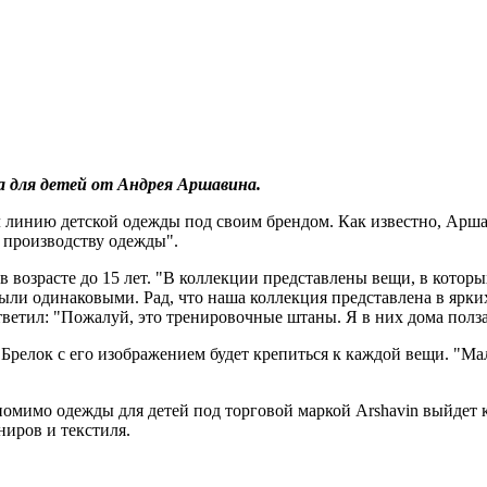
а для детей от Андрея Аршавина.
 линию детской одежды под своим брендом. Как известно, Арша
 производству одежды".
 возрасте до 15 лет. "В коллекции представлены вещи, в которых
ыли одинаковыми. Рад, что наша коллекция представлена в ярких
тветил: "Пожалуй, это тренировочные штаны. Я в них дома полза
елок с его изображением будет крепиться к каждой вещи. "Маль
помимо одежды для детей под торговой маркой Arshavin выйдет ко
иров и текстиля.