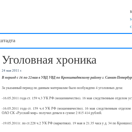
К
$
€
штадта
Уголовная хроника
24 мая 2011 г.
В период с 16 по 22мая в УВД УВД по Кронштадтскому району г. Санкт-Петербур
За указанный период по данным материалам было возбуждено 4 уголовных дела:
-16.05.2011 года ст. 159 ч.3 УК РФ (мошенничество). 16 мая следственным отделом ус
-16.05.2011 года ст. 159 ч.4 УК РФ (мошенничество). 16 мая следственным отделом
ОАО СК «Русский мир» получил деньги в сумме 2 815 414 рублей.
-19.05.2011г. по ст.228 ч.2 УК РФ (наркотики). 19 мая в 21.35 часа у д. 34 по Кроншо