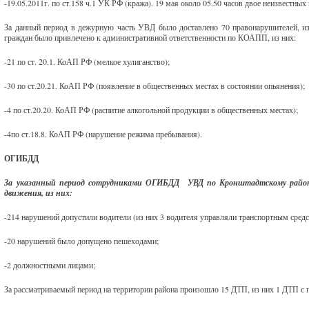
-19.05.2011г. по ст.158 ч.1 УК РФ (кража). 19 мая около 05.50 часов двое неизвестны
За данный период в дежурную часть УВД было доставлено 70 правонарушителей, из
граждан было привлечено к административной ответственности по КОАПП, из них:
-21 по ст. 20.1. КоАП РФ (мелкое хулиганство);
-30 по ст.20.21. КоАП РФ (появление в общественных местах в состоянии опьянения);
-4 по ст.20.20. КоАП РФ (распитие алкогольной продукции в общественных местах);
-4по ст.18.8. КоАП РФ (нарушение режима пребывания).
ОГИБДД
За указанный период сотрудниками ОГИБДД УВД по Кронштадтскому району 
движения, из них:
-214 нарушений допустили водители (из них 3 водителя управляли транспортным средс
-20 нарушений было допущено пешеходами;
-2 должностными лицами;
За рассматриваемый период на территории района произошло 15 ДТП, из них 1 ДТП с