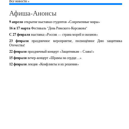
Все новости »
Афиша-Анонсы
9 апреля
открытие выставки студентов «Современные миры»
16 и 17 марта
Фестиваль "День Римского-Корсакова"
С 27 февраля
выставка «Россия — страна морей и океанов»
23 февраля
праздничное мероприятие, посвящённое Дню защитника
Отечества!
22 февраля
праздничный концерт «Защитникам – Слава!»
15 февраля
вечер-концерт «Шрамы на сердце…»
12 февраля
лекция «Конфликты и их решения»