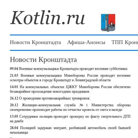
Новости Кронштадта
Афиша-Анонсы
ТПП Крон
Новости Кронштадта
09.04
Военные коммунальщики Кронштадта проводят весенние субботники
21.03
Военные коммунальщики Минобороны России проводят весенние
осмотры объектов в городе Кронштадт и Ленинградской области
14.01
На коммунальных объектах ЦЖКУ Минобороны России обеспечено
безаварийное прохождение новогодних праздников
26.12
О проведении противоаварийных тренировок
20.12
Жилищно-коммунальная служба №1 Министерства обороны
своевременно производит работы по отчистке кровель от снега и наледи
13.05
Сотрудники полиции проводят проверку по факту смертельного ДТП
на дамбе
28.04
Полицией задержан мигрант, разбивший автомобиль своей бывшей
начальницы