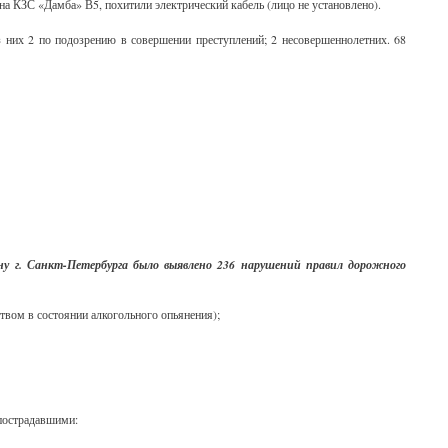
х на КЗС «Дамба» В5, похитили электрический кабель (лицо не установлено).
 них 2 по подозрению в совершении преступлений; 2 несовершеннолетних. 68
г. Санкт-Петербурга было выявлено 236 нарушений правил дорожного
твом в состоянии алкогольного опьянения);
 пострадавшими: