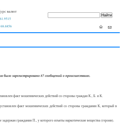
урс валют
61.9515
 68.6856
га было зарегистрировано 87 сообщений о происшествиях.
тановлен факт мошеннических действий со стороны граждан К., Б. и К.
 установлен факт мошеннических действий со стороны гражданин К, который в
ссе задержан гражданин П., у которого изъяты наркотические вещества (героин).