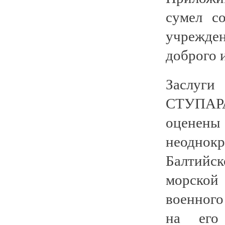
сумел с
учрежде
доброго 
Заслуги
СТУПАРА
оценены
неодно
Балтийс
морской
военного
на его