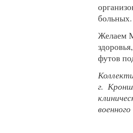
организо
больных.
Желаем М
здоровья
футов по
Коллект
г. Крон
клиниче
военного