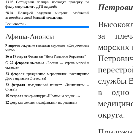
13.05
Сотрудники полиции проводят проверку по
Петрови
факту смертельного ДТП на дамбе
28.04
Полицией задержан мигрант, разбивший
автомобиль своей бывшей начальницы
Высококл
Все новости »
за плеч
Афиша-Анонсы
морских 
9 апреля
открытие выставки студентов «Современные
миры»
Петрович
16 и 17 марта
Фестиваль "День Римского-Корсакова"
С 27 февраля
выставка «Россия — страна морей и
перестр
океанов»
23 февраля
праздничное мероприятие, посвящённое
службы В
Дню защитника Отечества!
22 февраля
праздничный концерт «Защитникам –
в одно
Слава!»
15 февраля
вечер-концерт «Шрамы на сердце…»
медицин
12 февраля
лекция «Конфликты и их решения»
округа.
Приложи