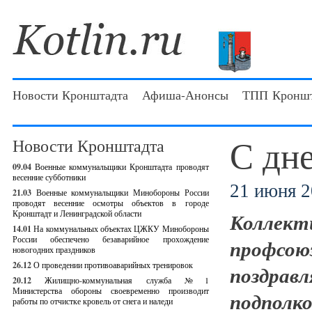
Новости Кронштадта
Афиша-Анонсы
ТПП Кроншт
С дн
Новости Кронштадта
09.04
Военные коммунальщики Кронштадта проводят
весенние субботники
21 июня 2
21.03
Военные коммунальщики Минобороны России
проводят весенние осмотры объектов в городе
Кронштадт и Ленинградской области
Коллек
14.01
На коммунальных объектах ЦЖКУ Минобороны
России обеспечено безаварийное прохождение
профсою
новогодних праздников
26.12
О проведении противоаварийных тренировок
поздра
20.12
Жилищно-коммунальная служба №1
Министерства обороны своевременно производит
подполк
работы по отчистке кровель от снега и наледи