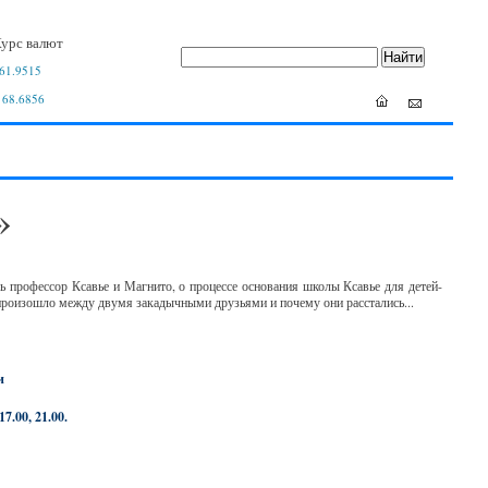
урс валют
61.9515
 68.6856
»
ь профессор Ксавье и Магнито, о процессе основания школы Ксавье для детей-
е произошло между двумя закадычными друзьями и почему они расстались...
и
17.00, 21.00.