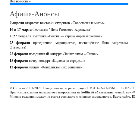
Все новости »
Афиша-Анонсы
9 апреля
открытие выставки студентов «Современные миры»
16 и 17 марта
Фестиваль "День Римского-Корсакова"
С 27 февраля
выставка «Россия — страна морей и океанов»
23 февраля
праздничное мероприятие, посвящённое Дню защитника
Отечества!
22 февраля
праздничный концерт «Защитникам – Слава!»
15 февраля
вечер-концерт «Шрамы на сердце…»
12 февраля
лекция «Конфликты и их решения»
© kotlin.ru 2003-2020. Свидетельство о регистрации СМИ Эл №77-8561 от 09.02.200
При использовании материалов
гиперссылка на kotlin.ru обязательна
. e-mail: news/
Мнение редакции может не всегда совпадать с мнением журналистов.
Карта сайта
,
R