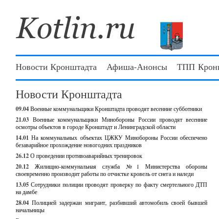
Новости Кронштадта
Афиша-Анонсы
ТПП Крон
Новости Кронштадта
09.04
Военные коммунальщики Кронштадта проводят весенние субботники
21.03
Военные коммунальщики Минобороны России проводят весенние
осмотры объектов в городе Кронштадт и Ленинградской области
14.01
На коммунальных объектах ЦЖКУ Минобороны России обеспечено
безаварийное прохождение новогодних праздников
26.12
О проведении противоаварийных тренировок
20.12
Жилищно-коммунальная служба №1 Министерства обороны
своевременно производит работы по отчистке кровель от снега и наледи
13.05
Сотрудники полиции проводят проверку по факту смертельного ДТП
на дамбе
28.04
Полицией задержан мигрант, разбивший автомобиль своей бывшей
начальницы