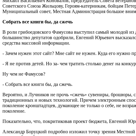
Михаил Васильевич Коновалов, председатель Совета ветерано
Советского Союза Жильцову, Героям-катерникам, бойцам Петер
Муниципальный совет, Местная Администрация большое вниман
Собрать все книги бы, да сжечь
В роли грибоедовского Фамусова выступил самый молодой из 
большинство депутатов одобрили, Евгений Юрьевич высказался
средства массовой информации.
- Зачем нужен этот сайт? Мне сайт не нужен. Куда его нужно п
- Я не против детей. Но за- чем тратить столько денег на конк
Ну чем не Фамусов?
- Собрать все книги бы, да сжечь.
Вероятно, и Лучников не прочь «сжечь» сувениры, брошюры, 
традиционных и новых технологий. Причем электронным спосо
поколение кронштадтцев, думающее не только о себе, не возра
поколение.
Показательно, что, покритиковав проект бюджета, Евгений Юрь
Александр Боруцкий подробно изложил точку зрения Местной 