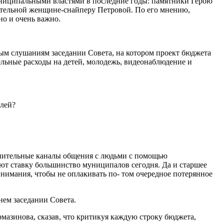
униципальными властями в последние годы: памятники Герою
вительной женщине-снайперу Петровой. По его мнению,
о и очень важно.
м слушаниям заседании Совета, на котором проект бюджета
льные расходы на детей, молодежь, видеонаблюдение и
елей?
лнительные каналы общения с людьми с помощью
ют ставку большинство муниципалов сегодня. Да и старшее
внимания, чтобы не оплакивать по- том очередное потерянное
нем заседании Совета.
азинова, сказав, что критикуя каждую строку бюджета,