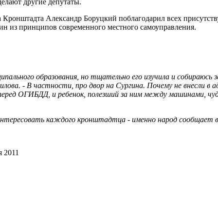
делают другие депутаты.
Кронштадта Александр Боруцкий поблагодарил всех присутству
дин из принципов современного местного самоуправления.
пального образования, но тщательно его изучила и собираюсь 
лова. - В частности, про двор на Сургина. Почему не внесли в
еред ОГИБДД, и ребенок, полезший за ним между машинами, чудом
нтересовать каждого кронштадтца - именно народ сообщает вл
я 2011