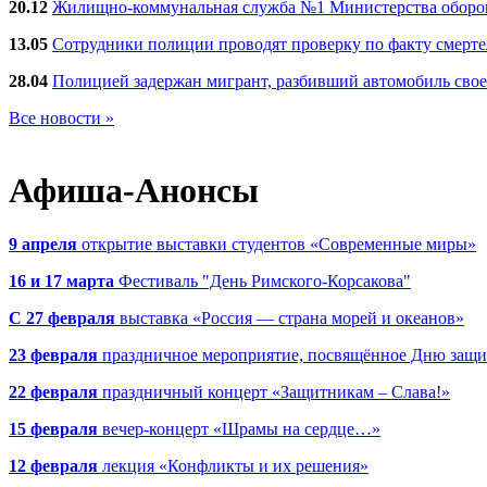
20.12
Жилищно-коммунальная служба №1 Министерства обороны
13.05
Сотрудники полиции проводят проверку по факту смерт
28.04
Полицией задержан мигрант, разбивший автомобиль сво
Все новости »
Афиша-Анонсы
9 апреля
открытие выставки студентов «Современные миры»
16 и 17 марта
Фестиваль "День Римского-Корсакова"
С 27 февраля
выставка «Россия — страна морей и океанов»
23 февраля
праздничное мероприятие, посвящённое Дню защи
22 февраля
праздничный концерт «Защитникам – Слава!»
15 февраля
вечер-концерт «Шрамы на сердце…»
12 февраля
лекция «Конфликты и их решения»