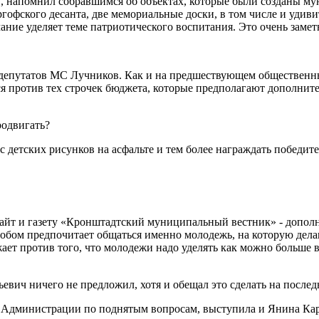
в, напомнил собравшимся об объектах, которые были созданы м
гофского десанта, две мемориальные доски, в том числе и уди
ие уделяет теме патриотического воспитания. Это очень заметн
депутатов МС Лучников. Как и на предшествующем общественны
 против тех строчек бюджета, которые предполагают дополните
родвигать?
урс детских рисунков на асфальте и тем более награждать победит
сайт и газету «Кронштадтский муниципальный вестник» - допо
бом предпочитает общаться именно молодежь, на которую дела
жает против того, что молодежи надо уделять как можно больше 
евич ничего не предложил, хотя и обещал это сделать на послед
Администрации по поднятым вопросам, выступила и Янина Карм