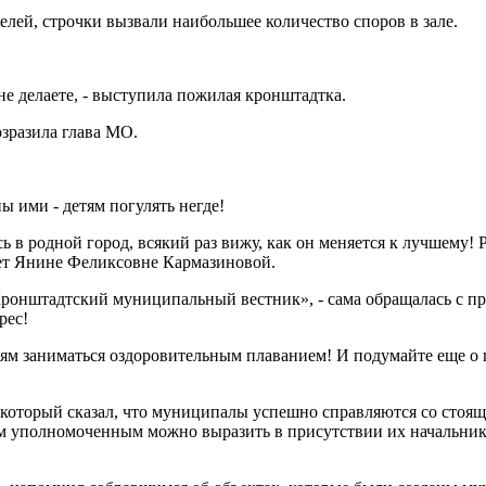
лей, строчки вызвали наибольшее количество споров в зале.
 не делаете, - выступила пожилая кронштадтка.
озразила глава МО.
ы ими - детям погулять негде!
сь в родной город, всякий раз вижу, как он меняется к лучшему! 
кет Янине Феликсовне Кармазиновой.
 «Кронштадтский муниципальный вестник», - сама обращалась с 
рес!
етям заниматься оздоровительным плаванием! И подумайте еще о 
оторый сказал, что муниципалы успешно справляются со стоящи
вым уполномоченным можно выразить в присутствии их начальник