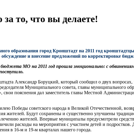
 за то, что вы делаете!
ого образования город Кронштадт на 2011 год кронштадтцы
о обсуждение и внесение предложений по корректировке бюдж
бюджета МО на 2011 год прошла эмоционально: с обвинениями
поступило.
адта Александр Боруцкий, который сообщил о двух вопросах, 
председателя Муниципального совета, главы муниципального об
», свои пояснения дал заместитель главы Местной Администрац
билею Победы советского народа в Великой Отечественной, воз
ния жителей. Будут сохранены и существенно улучшены традиц
- влечению жителей. Впервые муниципалы предусмотрели средст
еличили расходы на мероприятия с участием детей и подростков
ния в 16-м и 19-м кварталах нашего города.