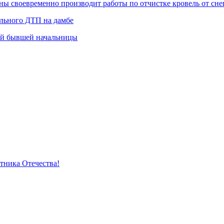
 своевременно производит работы по отчистке кровель от снег
ельного ДТП на дамбе
ей бывшей начальницы
тника Отечества!