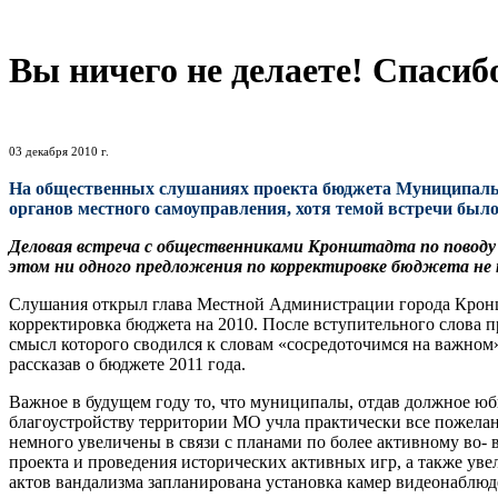
Вы ничего не делаете! Спасибо
03 декабря 2010 г.
На общественных слушаниях проекта бюджета Муниципальн
органов местного самоуправления, хотя темой встречи был
Деловая встреча с общественниками Кронштадта по поводу 
этом ни одного предложения по корректировке бюджета не 
Слушания открыл глава Местной Администрации города Кроншт
корректировка бюджета на 2010. После вступительного слова 
смысл которого сводился к словам «сосредоточимся на важном
рассказав о бюджете 2011 года.
Важное в будущем году то, что муниципалы, отдав должное ю
благоустройству территории МО учла практически все пожела
немного увеличены в связи с планами по более активному во
проекта и проведения исторических активных игр, а также ув
актов вандализма запланирована установка камер видеонаблюде