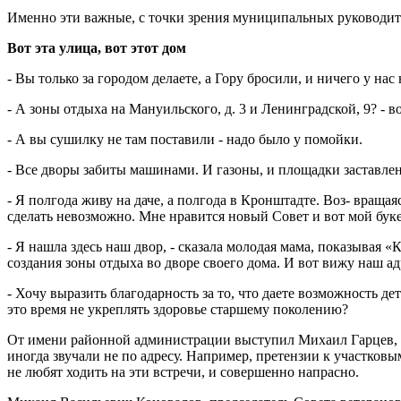
Именно эти важные, с точки зрения муниципальных руководите
Вот эта улица, вот этот дом
- Вы только за городом делаете, а Гору бросили, и ничего у нас
- А зоны отдыха на Мануильского, д. 3 и Ленинградской, 9? - в
- А вы сушилку не там поставили - надо было у помойки.
- Все дворы забиты машинами. И газоны, и площадки заставлен
- Я полгода живу на даче, а полгода в Кронштадте. Воз- вращая
сделать невозможно. Мне нравится новый Совет и вот мой бу
- Я нашла здесь наш двор, - сказала молодая мама, показывая
создания зоны отдыха во дворе своего дома. И вот вижу наш ад
- Хочу выразить благодарность за то, что даете возможность д
это время не укреплять здоровье старшему поколению?
От имени районной администрации выступил Михаил Гарцев, к
иногда звучали не по адресу. Например, претензии к участко
не любят ходить на эти встречи, и совершенно напрасно.