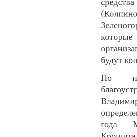
средств
(Колпин
Зеленог
которы
организа
будут ко
По ин
благоус
Владим
определ
года М
Кронштад