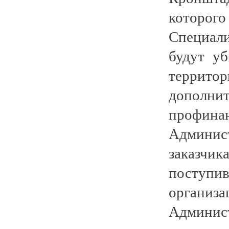
которо
Специали
будут у
территор
допол
профина
Админист
заказчи
поступ
организ
Админи