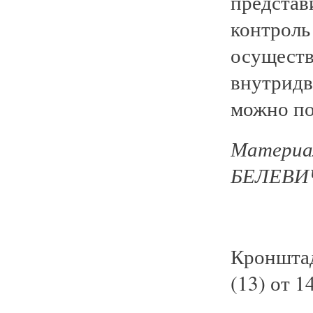
предста
контроль
осущест
внутридв
можно по
Материа
БЕЛЕВИЧ
Кроншта
(13) от 1