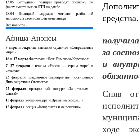
13.05
Сотрудники полиции проводят проверку по
факту смертельного ДТП на дамбе
28.04
Полицией задержан мигрант, разбивший
автомобиль своей бывшей начальницы
Все новости »
Афиша-Анонсы
получил
9 апреля
открытие выставки студентов «Современные
за состо
миры»
16 и 17 марта
Фестиваль "День Римского-Корсакова"
и внутр
С 27 февраля
выставка «Россия — страна морей и
океанов»
обязанно
23 февраля
праздничное мероприятие, посвящённое
Дню защитника Отечества!
22 февраля
праздничный концерт «Защитникам –
Сняв от
Слава!»
15 февраля
вечер-концерт «Шрамы на сердце…»
исполнит
12 февраля
лекция «Конфликты и их решения»
муниципа
ходе эк