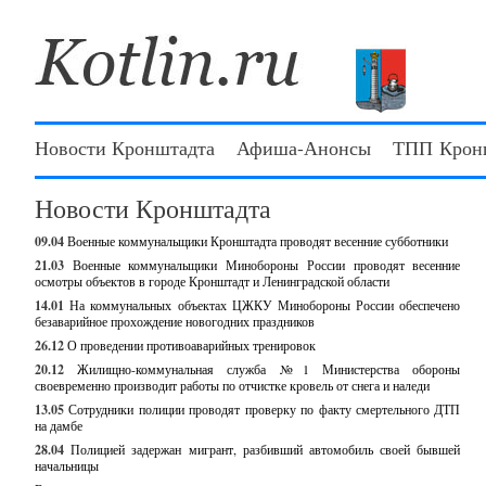
Новости Кронштадта
Афиша-Анонсы
ТПП Крон
Новости Кронштадта
09.04
Военные коммунальщики Кронштадта проводят весенние субботники
21.03
Военные коммунальщики Минобороны России проводят весенние
осмотры объектов в городе Кронштадт и Ленинградской области
14.01
На коммунальных объектах ЦЖКУ Минобороны России обеспечено
безаварийное прохождение новогодних праздников
26.12
О проведении противоаварийных тренировок
20.12
Жилищно-коммунальная служба №1 Министерства обороны
своевременно производит работы по отчистке кровель от снега и наледи
13.05
Сотрудники полиции проводят проверку по факту смертельного ДТП
на дамбе
28.04
Полицией задержан мигрант, разбивший автомобиль своей бывшей
начальницы