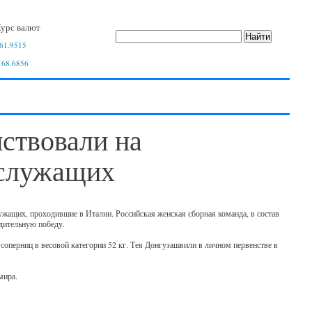
урс валют
61.9515
 68.6856
ствовали на
ослужащих
ащих, проходившие в Италии. Российская женская сборная команда, в состав
дительную победу.
соперниц в весовой категории 52 кг. Тея Донгузашвили в личном первенстве в
мира.