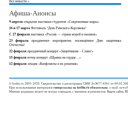
Все новости »
Афиша-Анонсы
9 апреля
открытие выставки студентов «Современные миры»
16 и 17 марта
Фестиваль "День Римского-Корсакова"
С 27 февраля
выставка «Россия — страна морей и океанов»
23 февраля
праздничное мероприятие, посвящённое Дню защитника
Отечества!
22 февраля
праздничный концерт «Защитникам – Слава!»
15 февраля
вечер-концерт «Шрамы на сердце…»
12 февраля
лекция «Конфликты и их решения»
© kotlin.ru 2003-2020. Свидетельство о регистрации СМИ Эл №77-8561 от 09.02.200
При использовании материалов
гиперссылка на kotlin.ru обязательна
. e-mail: news/
Мнение редакции может не всегда совпадать с мнением журналистов.
Карта сайта
,
R