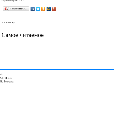
Поделиться…
» к списку
Самое читаемое
4г.,
@/kotlin.ru
SS
,
Реклама