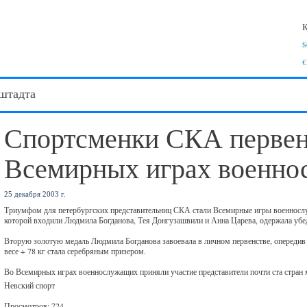
К
$
€
штадта
Спортсменки СКА первен
Всемирных играх военн
25 декабря 2003 г.
Триумфом для петербургских представительниц СКА стали Всемирные игры военнослуж
которой входили Людмила Богданова, Тея Донгузашвили и Анна Царева, одержала убе
Вторую золотую медаль Людмила Богданова завоевала в личном первенстве, опередив 
весе + 78 кг стала серебряным призером.
Во Всемирных играх военнослужащих приняли участие представители почти ста стран 
Невский спорт
Просмотров: 724