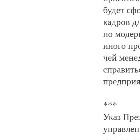
будет сф
кадров д
по модер
иного пр
чей мене
справитьс
предприя
***
Указ Пре
управлен