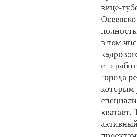
вице-губ
Осеевско
полность
в том чи
кадрового
его рабо
города р
которым 
специали
хватает.
активный
проектам