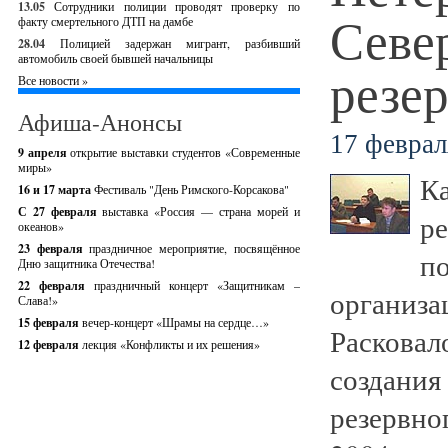
13.05
Сотрудники полиции проводят проверку по
Севе
факту смертельного ДТП на дамбе
28.04
Полицией задержан мигрант, разбивший
автомобиль своей бывшей начальницы
резе
Все новости »
Афиша-Анонсы
17 феврал
9 апреля
открытие выставки студентов «Современные
миры»
Ка
16 и 17 марта
Фестиваль "День Римского-Корсакова"
С 27 февраля
выставка «Россия — страна морей и
ре
океанов»
23 февраля
праздничное мероприятие, посвящённое
по
Дню защитника Отечества!
22 февраля
праздничный концерт «Защитникам –
организа
Слава!»
15 февраля
вечер-концерт «Шрамы на сердце…»
Расковал
12 февраля
лекция «Конфликты и их решения»
создания
резервно