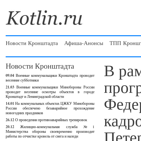
Новости Кронштадта
Афиша-Анонсы
ТПП Кроншт
В ра
Новости Кронштадта
09.04
Военные коммунальщики Кронштадта проводят
прог
весенние субботники
21.03
Военные коммунальщики Минобороны России
проводят весенние осмотры объектов в городе
Феде
Кронштадт и Ленинградской области
14.01
На коммунальных объектах ЦЖКУ Минобороны
России обеспечено безаварийное прохождение
кадр
новогодних праздников
26.12
О проведении противоаварийных тренировок
20.12
Жилищно-коммунальная служба №1
Петер
Министерства обороны своевременно производит
работы по отчистке кровель от снега и наледи