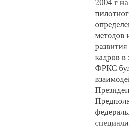
2004 г н
пилотног
определе
методов 
развития
кадров в
ФРКС буд
взаимоде
Президен
Предпола
федераль
специали