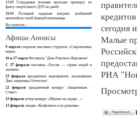
правител
13.05
Сотрудники полиции проводят проверку по
факту смертельного ДТП на дамбе
кредитов
28.04
Полицией задержан мигрант, разбивший
автомобиль своей бывшей начальницы
сегодня 
Все новости »
Афиша-Анонсы
Малые пр
9 апреля
открытие выставки студентов «Современные
Российск
миры»
16 и 17 марта
Фестиваль "День Римского-Корсакова"
предоста
С 27 февраля
выставка «Россия — страна морей и
океанов»
РИА "Нов
23 февраля
праздничное мероприятие, посвящённое
Дню защитника Отечества!
Просмотр
22 февраля
праздничный концерт «Защитникам –
Слава!»
15 февраля
вечер-концерт «Шрамы на сердце…»
12 февраля
лекция «Конфликты и их решения»
Поделиться…