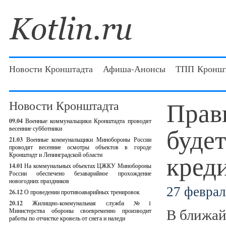
Новости Кронштадта
Афиша-Анонсы
ТПП Кроншт
Прав
Новости Кронштадта
09.04
Военные коммунальщики Кронштадта проводят
будет
весенние субботники
21.03
Военные коммунальщики Минобороны России
проводят весенние осмотры объектов в городе
кред
Кронштадт и Ленинградской области
14.01
На коммунальных объектах ЦЖКУ Минобороны
России обеспечено безаварийное прохождение
новогодних праздников
27 феврал
26.12
О проведении противоаварийных тренировок
20.12
Жилищно-коммунальная служба №1
В ближай
Министерства обороны своевременно производит
работы по отчистке кровель от снега и наледи