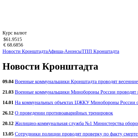
Курс валют
$61.9515
€ 68.6856
Новости Кронштадта
Афиша-Анонсы
ТПП Кронштадта
Новости Кронштадта
09.04
Военные коммунальщики Кронштадта проводят весенние
21.03
Военные коммунальщики Минобороны России проводят ве
14.01
На коммунальных объектах ЦЖКУ Минобороны России об
26.12
О проведении противоаварийных тренировок
20.12
Жилищно-коммунальная служба №1 Министерства обороны
13.05
Сотрудники полиции проводят проверку по факту смерт