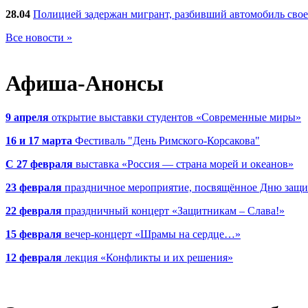
28.04
Полицией задержан мигрант, разбивший автомобиль сво
Все новости »
Афиша-Анонсы
9 апреля
открытие выставки студентов «Современные миры»
16 и 17 марта
Фестиваль "День Римского-Корсакова"
С 27 февраля
выставка «Россия — страна морей и океанов»
23 февраля
праздничное мероприятие, посвящённое Дню защи
22 февраля
праздничный концерт «Защитникам – Слава!»
15 февраля
вечер-концерт «Шрамы на сердце…»
12 февраля
лекция «Конфликты и их решения»