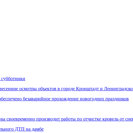
 субботники
сенние осмотры объектов в городе Кронштадт и Ленинградско
еспечено безаварийное прохождение новогодних праздников
 своевременно производит работы по отчистке кровель от снег
ельного ДТП на дамбе