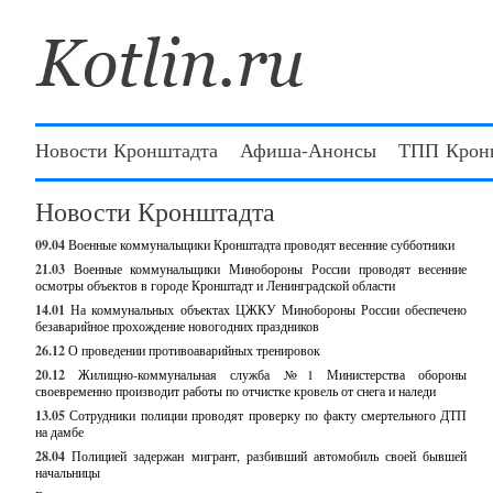
Новости Кронштадта
Афиша-Анонсы
ТПП Крон
Новости Кронштадта
09.04
Военные коммунальщики Кронштадта проводят весенние субботники
21.03
Военные коммунальщики Минобороны России проводят весенние
осмотры объектов в городе Кронштадт и Ленинградской области
14.01
На коммунальных объектах ЦЖКУ Минобороны России обеспечено
безаварийное прохождение новогодних праздников
26.12
О проведении противоаварийных тренировок
20.12
Жилищно-коммунальная служба №1 Министерства обороны
своевременно производит работы по отчистке кровель от снега и наледи
13.05
Сотрудники полиции проводят проверку по факту смертельного ДТП
на дамбе
28.04
Полицией задержан мигрант, разбивший автомобиль своей бывшей
начальницы