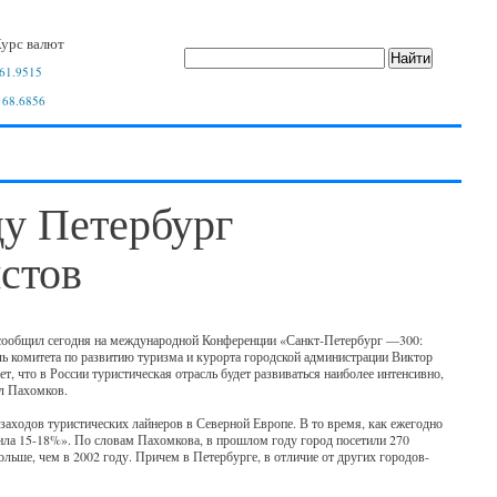
урс валют
61.9515
 68.6856
ду Петербург
истов
м сообщил сегодня на международной Конференции «Санкт-Петербург —300:
ь комитета по развитию туризма и курорта городской администрации Виктор
т, что в России туристическая отрасль будет развиваться наиболее интенсивно,
ил Пахомков.
аходов туристических лайнеров в Северной Европе. В то время, как ежегодно
авила 15-18%». По словам Пахомкова, в прошлом году город посетили 270
больше, чем в 2002 году. Причем в Петербурге, в отличие от других городов-