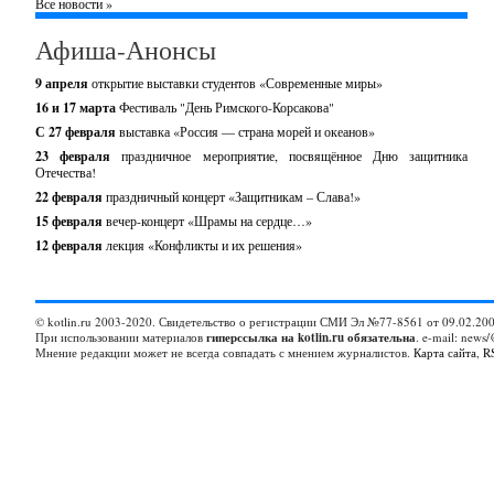
Все новости »
Афиша-Анонсы
9 апреля
открытие выставки студентов «Современные миры»
16 и 17 марта
Фестиваль "День Римского-Корсакова"
С 27 февраля
выставка «Россия — страна морей и океанов»
23 февраля
праздничное мероприятие, посвящённое Дню защитника
Отечества!
22 февраля
праздничный концерт «Защитникам – Слава!»
15 февраля
вечер-концерт «Шрамы на сердце…»
12 февраля
лекция «Конфликты и их решения»
© kotlin.ru 2003-2020. Свидетельство о регистрации СМИ Эл №77-8561 от 09.02.200
При использовании материалов
гиперссылка на kotlin.ru обязательна
. e-mail: news/
Мнение редакции может не всегда совпадать с мнением журналистов.
Карта сайта
,
R