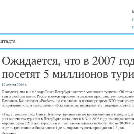
К
$
€
штадта
Ожидается, что в 2007 го
посетят 5 миллионов тур
19 апреля 2004 г.
Ожидается, что в 2007 году Санкт-Петербург посетят 5 миллионов туристов. Об это
культурный мегаполис России в международном туристском пространстве» председател
Пахомков. Как передает «Росбалт», по его словам, в настоящее время ВТО прогнозируе
по сравнению с другими странами. «Уже сейчас мы наблюдаем эту тенденцию», отмет
«Так, в прошлом году Санкт-Петербург признан самым привлекательный городом для з
рост количества туристов в Петербурге составляет 6-8 %, в 2003 году эта цифра сост
морских судов с 210 тыс. туристов и 90 тыс. членов экипажа на борту. Что на 20-30% 
портов, где стоянка лайнера длится 1 день, морские туристы проводят по 2-3 дня.
Фонтанка