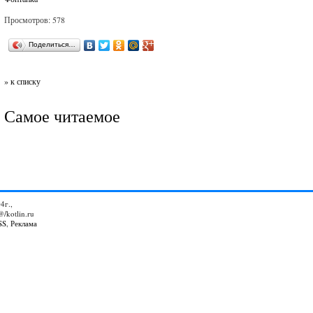
Просмотров: 578
Поделиться…
» к списку
Самое читаемое
4г.,
@/kotlin.ru
SS
,
Реклама