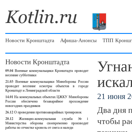
Новости Кронштадта
Афиша-Анонсы
ТПП Кроншт
Угна
Новости Кронштадта
09.04
Военные коммунальщики Кронштадта проводят
искал
весенние субботники
21.03
Военные коммунальщики Минобороны России
проводят весенние осмотры объектов в городе
Кронштадт и Ленинградской области
21 июня 2
14.01
На коммунальных объектах ЦЖКУ Минобороны
России обеспечено безаварийное прохождение
новогодних праздников
Два дня 
26.12
О проведении противоаварийных тренировок
чтобы ра
20.12
Жилищно-коммунальная служба №1
Министерства обороны своевременно производит
работы по отчистке кровель от снега и наледи
техники.