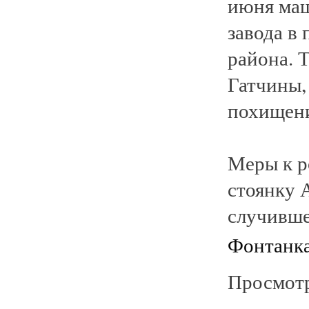
июня маш
завода в
района. 
Гатчины,
похищен
Меры к р
стоянку 
случивше
Фонтанк
Просмотр