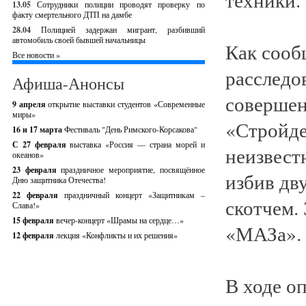
13.05
Сотрудники полиции проводят проверку по
факту смертельного ДТП на дамбе
28.04
Полицией задержан мигрант, разбивший
автомобиль своей бывшей начальницы
Как сооб
Все новости »
расследо
Афиша-Анонсы
совершен
9 апреля
открытие выставки студентов «Современные
миры»
«Стройде
16 и 17 марта
Фестиваль "День Римского-Корсакова"
С 27 февраля
выставка «Россия — страна морей и
неизвест
океанов»
23 февраля
праздничное мероприятие, посвящённое
избив дв
Дню защитника Отечества!
22 февраля
праздничный концерт «Защитникам –
скотчем.
Слава!»
15 февраля
вечер-концерт «Шрамы на сердце…»
«МАЗа».
12 февраля
лекция «Конфликты и их решения»
В ходе о