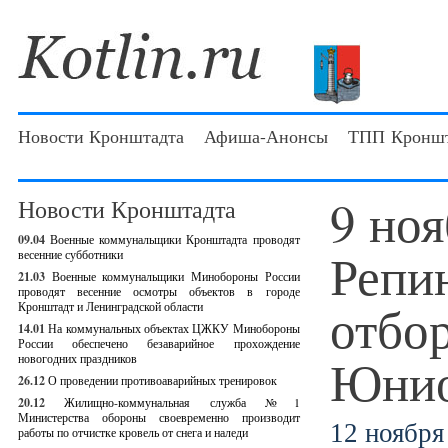
Новости Кронштадта
Афиша-Анонсы
ТПП Кроншт
9 ноя
Новости Кронштадта
09.04
Военные коммунальщики Кронштадта проводят
Репин
весенние субботники
21.03
Военные коммунальщики Минобороны России
проводят весенние осмотры объектов в городе
отбо
Кронштадт и Ленинградской области
14.01
На коммунальных объектах ЦЖКУ Минобороны
России обеспечено безаварийное прохождение
Юни
новогодних праздников
26.12
О проведении противоаварийных тренировок
20.12
Жилищно-коммунальная служба №1
Министерства обороны своевременно производит
12 ноября 
работы по отчистке кровель от снега и наледи