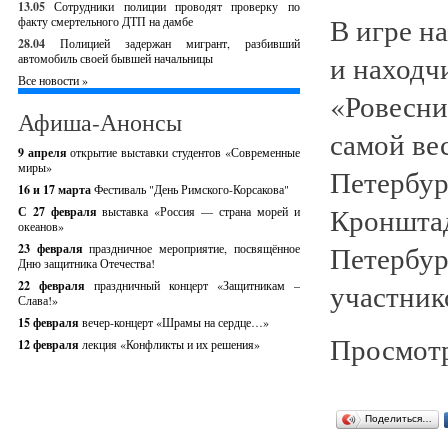
13.05
Сотрудники полиции проводят проверку по
В игре н
факту смертельного ДТП на дамбе
28.04
Полицией задержан мигрант, разбивший
и находч
автомобиль своей бывшей начальницы
Все новости »
«Ровесни
Афиша-Анонсы
самой ве
9 апреля
открытие выставки студентов «Современные
миры»
Петербур
16 и 17 марта
Фестиваль "День Римского-Корсакова"
Кронштад
С 27 февраля
выставка «Россия — страна морей и
океанов»
Петербург
23 февраля
праздничное мероприятие, посвящённое
Дню защитника Отечества!
участник
22 февраля
праздничный концерт «Защитникам –
Слава!»
15 февраля
вечер-концерт «Шрамы на сердце…»
Просмотр
12 февраля
лекция «Конфликты и их решения»
Поделиться…