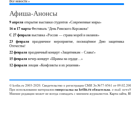
Все новости »
Афиша-Анонсы
9 апреля
открытие выставки студентов «Современные миры»
16 и 17 марта
Фестиваль "День Римского-Корсакова"
С 27 февраля
выставка «Россия — страна морей и океанов»
23 февраля
праздничное мероприятие, посвящённое Дню защитника
Отечества!
22 февраля
праздничный концерт «Защитникам – Слава!»
15 февраля
вечер-концерт «Шрамы на сердце…»
12 февраля
лекция «Конфликты и их решения»
© kotlin.ru 2003-2020. Свидетельство о регистрации СМИ Эл №77-8561 от 09.02.200
При использовании материалов
гиперссылка на kotlin.ru обязательна
. e-mail: news/
Мнение редакции может не всегда совпадать с мнением журналистов.
Карта сайта
,
R