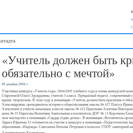
К
$
€
штадта
«Учитель должен быть к
обязательно с мечтой»
09 декабря 2004 г.
Участники конкурса «Учитель года» 2004/2005 учебного года и члены конкурсной ком
Старуновой Ольги Эдуардовны, учителя 3 класса. Прекрасный педагог, современный ур
ярким, творческим. В этом году в номинации «Учитель должен быть крылатым и обя
Александровна, преподаватель истории и обществознания школы № 427 Покуса Ирина
Алексеевич и учитель начальных классов школы № 422 Присекина Алевтина Викторов
дома № 35 Пирогова Валентина Анатольевна и воспитатель ДОУ № 13 Короткова Еле
свое мастерство в номинации «Сердце отдаю детям». В номинации «Воспитатель-орган
Лариса Юрьевна. О готовности на участие в конкурсе в номинации «Педагогические н
образования «Надежда» Самсонова Наталья Петровна и психолог ГООУ санаторной 
Администрация Кронштадта