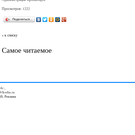
Просмотров: 1222
Поделиться…
» к списку
Самое читаемое
4г.,
@/kotlin.ru
SS
,
Реклама