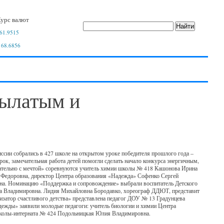
урс валют
61.9515
 68.6856
рылатым и
иссии собрались в 427 школе на открытом уроке победителя прошлого года –
ок, замечательная работа детей помогли сделать начало конкурса энергичным,
зательно с мечтой» соревнуются учитель химии школы № 418 Кашонова Ирина
 Федоровна, директор Центра образования «Надежда» Софенко Сергей
на. Номинацию «Поддержка и сопровождение» выбрали воспитатель Детского
на Владимировна. Лидия Михайловна Бородавко, хореограф ДДЮТ, представит
изатор счастливого детства» представлена педагог ДОУ № 13 Градунцева
адежды» заявили молодые педагоги: учитель биологии и химии Центра
школы-интерната № 424 Подольницкая Юлия Владимировна.