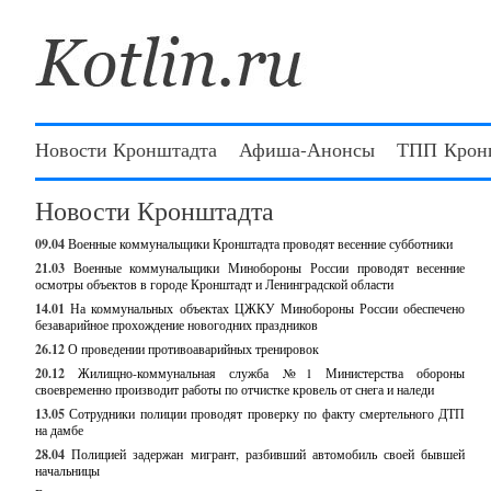
Новости Кронштадта
Афиша-Анонсы
ТПП Крон
Новости Кронштадта
09.04
Военные коммунальщики Кронштадта проводят весенние субботники
21.03
Военные коммунальщики Минобороны России проводят весенние
осмотры объектов в городе Кронштадт и Ленинградской области
14.01
На коммунальных объектах ЦЖКУ Минобороны России обеспечено
безаварийное прохождение новогодних праздников
26.12
О проведении противоаварийных тренировок
20.12
Жилищно-коммунальная служба №1 Министерства обороны
своевременно производит работы по отчистке кровель от снега и наледи
13.05
Сотрудники полиции проводят проверку по факту смертельного ДТП
на дамбе
28.04
Полицией задержан мигрант, разбивший автомобиль своей бывшей
начальницы