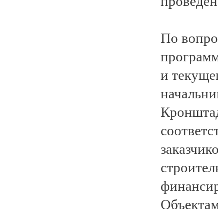
проведен
По вопро
программ
и текущег
начальни
Кронштад
соответс
заказчик
строител
финансир
Объектам