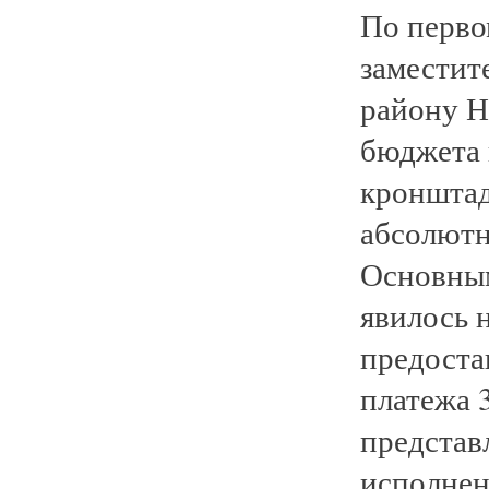
По перво
заместит
району Н
бюджета 
кронштад
абсолютно
Основным
явилось 
предоста
платежа 
представ
исполнен