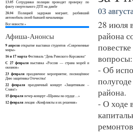
13.05
Сотрудники полиции проводят проверку по
факту смертельного ДТП на дамбе
03 августа
28.04
Полицией задержан мигрант, разбивший
автомобиль своей бывшей начальницы
28 июля 
Все новости »
района с
Афиша-Анонсы
повестке
9 апреля
открытие выставки студентов «Современные
миры»
вопросы:
16 и 17 марта
Фестиваль "День Римского-Корсакова"
С 27 февраля
выставка «Россия — страна морей и
- Об исп
океанов»
23 февраля
праздничное мероприятие, посвящённое
полугоде
Дню защитника Отечества!
22 февраля
праздничный концерт «Защитникам –
района.
Слава!»
15 февраля
вечер-концерт «Шрамы на сердце…»
- О ходе
12 февраля
лекция «Конфликты и их решения»
капиталь
ремонтов