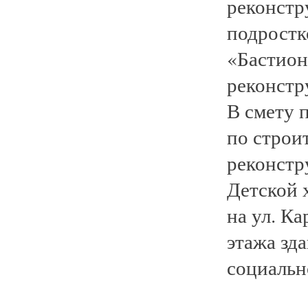
реконстр
подростк
«Бастион
реконстр
В смету 
по строи
реконстр
Детской 
на ул. К
этажа зд
социальн