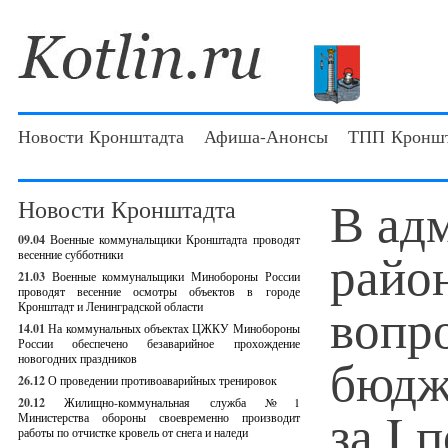
Новости Кронштадта
Афиша-Анонсы
ТПП Кроншт
В ад
Новости Кронштадта
09.04
Военные коммунальщики Кронштадта проводят
райо
весенние субботники
21.03
Военные коммунальщики Минобороны России
проводят весенние осмотры объектов в городе
вопр
Кронштадт и Ленинградской области
14.01
На коммунальных объектах ЦЖКУ Минобороны
России обеспечено безаварийное прохождение
бюдж
новогодних праздников
26.12
О проведении противоаварийных тренировок
20.12
Жилищно-коммунальная служба №1
за I 
Министерства обороны своевременно производит
работы по отчистке кровель от снега и наледи