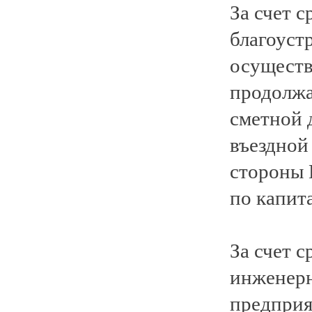
За счет 
благоуст
осуществ
продолжа
сметной 
въездной
стороны 
по капит
За счет с
инженерн
предприя