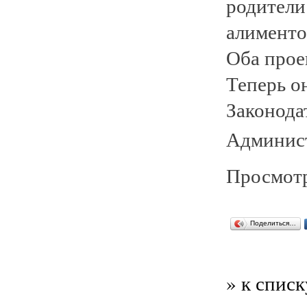
родители
алименто
Оба прое
Теперь о
Законода
Админист
Просмотр
Поделиться…
» к списк