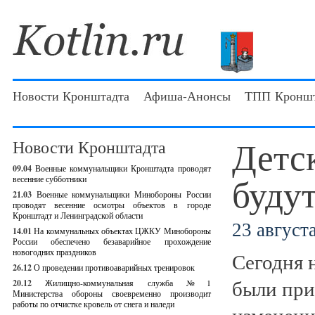
Новости Кронштадта
Афиша-Анонсы
ТПП Кроншт
Детс
Новости Кронштадта
09.04
Военные коммунальщики Кронштадта проводят
буду
весенние субботники
21.03
Военные коммунальщики Минобороны России
проводят весенние осмотры объектов в городе
Кронштадт и Ленинградской области
23 августа
14.01
На коммунальных объектах ЦЖКУ Минобороны
России обеспечено безаварийное прохождение
новогодних праздников
Сегодня 
26.12
О проведении противоаварийных тренировок
были при
20.12
Жилищно-коммунальная служба №1
Министерства обороны своевременно производит
работы по отчистке кровель от снега и наледи
изменени