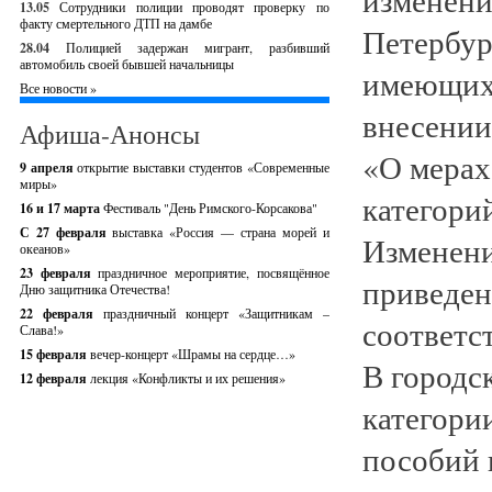
13.05
Сотрудники полиции проводят проверку по
факту смертельного ДТП на дамбе
Петербур
28.04
Полицией задержан мигрант, разбивший
автомобиль своей бывшей начальницы
имеющих 
Все новости »
внесении
Афиша-Анонсы
«О мерах
9 апреля
открытие выставки студентов «Современные
миры»
категори
16 и 17 марта
Фестиваль "День Римского-Корсакова"
С 27 февраля
выставка «Россия — страна морей и
Изменени
океанов»
23 февраля
праздничное мероприятие, посвящённое
приведен
Дню защитника Отечества!
22 февраля
праздничный концерт «Защитникам –
соответс
Слава!»
15 февраля
вечер-концерт «Шрамы на сердце…»
В городс
12 февраля
лекция «Конфликты и их решения»
категори
пособий 