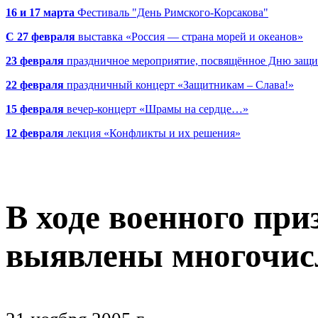
16 и 17 марта
Фестиваль "День Римского-Корсакова"
С 27 февраля
выставка «Россия — страна морей и океанов»
23 февраля
праздничное мероприятие, посвящённое Дню защи
22 февраля
праздничный концерт «Защитникам – Слава!»
15 февраля
вечер-концерт «Шрамы на сердце…»
12 февраля
лекция «Конфликты и их решения»
В ходе военного пр
выявлены многочис