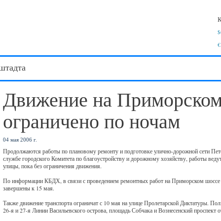
К
$
€
штадта
Движение на Приморском
ограничено по ночам
04 мая 2006 г.
Продолжаются работы по плановому ремонту и подготовке улично-дорожной сети Пет
службе городского Комитета по благоустройству и дорожному хозяйству, работы ведут
улицы, пока без ограничения движения.
По информации КБДХ, в связи с проведением ремонтных работ на Приморском шоссе д
завершены к 15 мая.
Также движение транспорта ограничат с 10 мая на улице Пролетарской Диктатуры. Пол
26-я и 27-я Линии Васильевского острова, площадь Собчака и Вознесенский проспект 