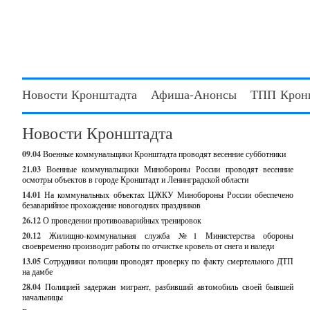
Новости Кронштадта
Афиша-Анонсы
ТПП Крон
Новости Кронштадта
09.04
Военные коммунальщики Кронштадта проводят весенние субботники
21.03
Военные коммунальщики Минобороны России проводят весенние
осмотры объектов в городе Кронштадт и Ленинградской области
14.01
На коммунальных объектах ЦЖКУ Минобороны России обеспечено
безаварийное прохождение новогодних праздников
26.12
О проведении противоаварийных тренировок
20.12
Жилищно-коммунальная служба №1 Министерства обороны
своевременно производит работы по отчистке кровель от снега и наледи
13.05
Сотрудники полиции проводят проверку по факту смертельного ДТП
на дамбе
28.04
Полицией задержан мигрант, разбивший автомобиль своей бывшей
начальницы