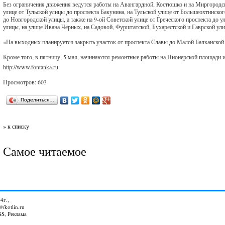
Без ограничения движения ведутся работы на Авангардной, Костюшко и на Миргородск
улице от Тульской улицы до проспекта Бакунина, на Тульской улице от Большеохтинско
до Новгородской улицы, а также на 9-ой Советской улице от Греческого проспекта до 
улицы, на улице Ивана Черных, на Садовой, Фурштатской, Бухарестской и Гаврской ули
«На выходных планируется закрыть участок от проспекта Славы до Малой Балканской
Кроме того, в пятницу, 5 мая, начинаются ремонтные работы на Пионерской площади и
http://www.fontanka.ru
Просмотров: 603
Поделиться…
» к списку
Самое читаемое
4г.,
@/kotlin.ru
SS
,
Реклама