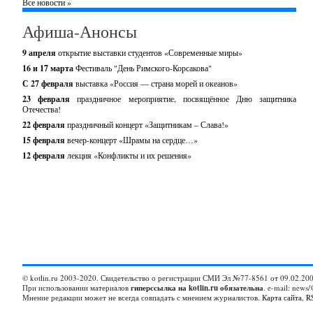
Все новости »
Афиша-Анонсы
9 апреля
открытие выставки студентов «Современные миры»
16 и 17 марта
Фестиваль "День Римского-Корсакова"
С 27 февраля
выставка «Россия — страна морей и океанов»
23 февраля
праздничное мероприятие, посвящённое Дню защитника
Отечества!
22 февраля
праздничный концерт «Защитникам – Слава!»
15 февраля
вечер-концерт «Шрамы на сердце…»
12 февраля
лекция «Конфликты и их решения»
© kotlin.ru 2003-2020. Свидетельство о регистрации СМИ Эл №77-8561 от 09.02.200
При использовании материалов
гиперссылка на kotlin.ru обязательна
. e-mail: news/
Мнение редакции может не всегда совпадать с мнением журналистов.
Карта сайта
,
R