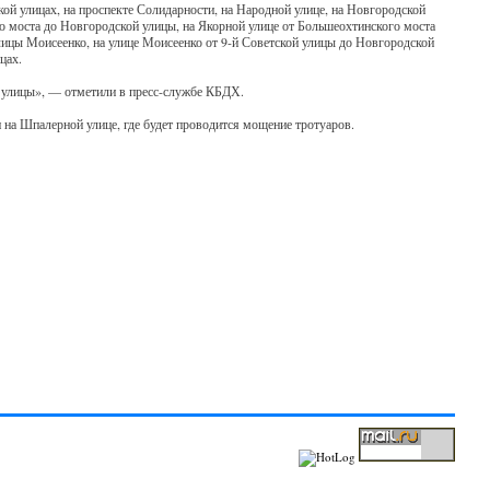
ой улицах, на проспекте Солидарности, на Народной улице, на Новгородской
го моста до Новгородской улицы, на Якорной улице от Большеохтинского моста
улицы Моисеенко, на улице Моисеенко от 9-й Советской улицы до Новгородской
цах.
 улицы», — отметили в пресс-службе КБДХ.
 на Шпалерной улице, где будет проводится мощение тротуаров.