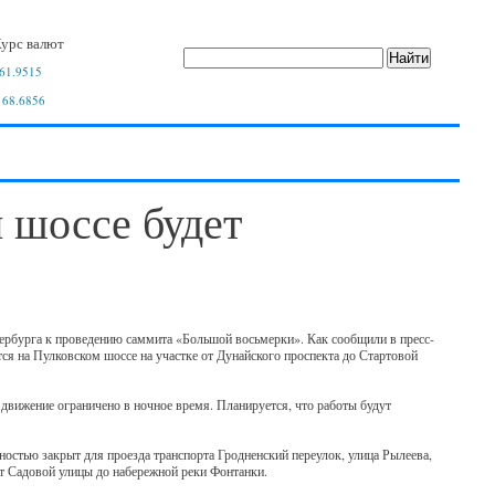
урс валют
61.9515
 68.6856
 шоссе будет
ербурга к проведению саммита «Большой восьмерки». Как сообщили в пресс-
ся на Пулковском шоссе на участке от Дунайского проспекта до Стартовой
вижение ограничено в ночное время. Планируется, что работы будут
ностью закрыт для проезда транспорта Гродненский переулок, улица Рылеева,
от Садовой улицы до набережной реки Фонтанки.