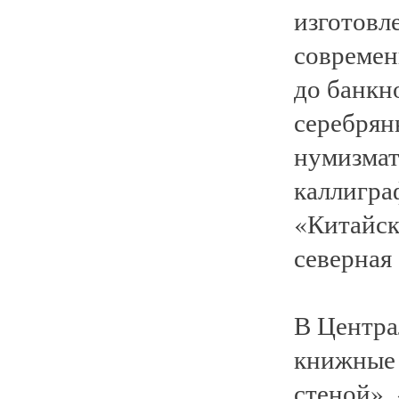
изготовл
современ
до банкно
серебрян
нумизмат
каллигра
«Китайск
северная
В Центра
книжные 
стеной»,