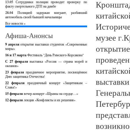
Кронштад
13.05
Сотрудники полиции проводят проверку по
факту смертельного ДТП на дамбе
китайско
28.04
Полицией задержан мигрант, разбивший
автомобиль своей бывшей начальницы
Историче
Все новости »
Афиша-Анонсы
музее г.
9 апреля
открытие выставки студентов «Современные
открытие
миры»
16 и 17 марта
Фестиваль "День Римского-Корсакова"
проведен
С 27 февраля
выставка «Россия — страна морей и
океанов»
китайско
23 февраля
праздничное мероприятие, посвящённое
Дню защитника Отечества!
выставки
22 февраля
праздничный концерт «Защитникам –
Слава!»
Генераль
15 февраля
вечер-концерт «Шрамы на сердце…»
12 февраля
лекция «Конфликты и их решения»
Петербур
представ
возникно