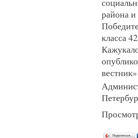
социальн
района и
Победите
класса 4
Кажукало
опублико
вестник»
Админист
Петербур
Просмотр
Поделиться…