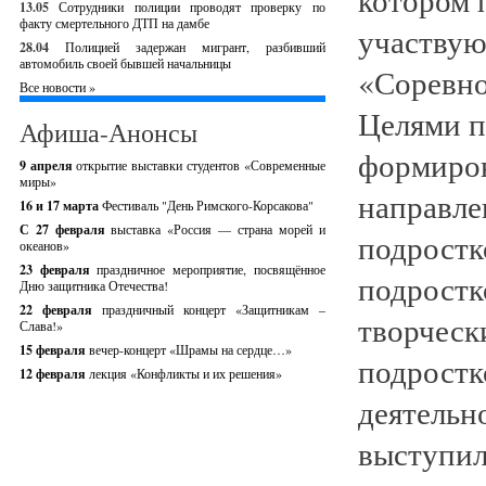
13.05
Сотрудники полиции проводят проверку по
факту смертельного ДТП на дамбе
участвую
28.04
Полицией задержан мигрант, разбивший
автомобиль своей бывшей начальницы
«Соревно
Все новости »
Целями п
Афиша-Анонсы
формиров
9 апреля
открытие выставки студентов «Современные
миры»
направле
16 и 17 марта
Фестиваль "День Римского-Корсакова"
С 27 февраля
выставка «Россия — страна морей и
подростк
океанов»
23 февраля
праздничное мероприятие, посвящённое
подростк
Дню защитника Отечества!
22 февраля
праздничный концерт «Защитникам –
творческ
Слава!»
15 февраля
вечер-концерт «Шрамы на сердце…»
подростк
12 февраля
лекция «Конфликты и их решения»
деятельн
выступил