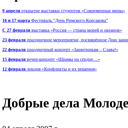
9 апреля
открытие выставки студентов «Современные миры»
16 и 17 марта
Фестиваль "День Римского-Корсакова"
С 27 февраля
выставка «Россия — страна морей и океанов»
23 февраля
праздничное мероприятие, посвящённое Дню защи
22 февраля
праздничный концерт «Защитникам – Слава!»
15 февраля
вечер-концерт «Шрамы на сердце…»
12 февраля
лекция «Конфликты и их решения»
Добрые дела Молоде