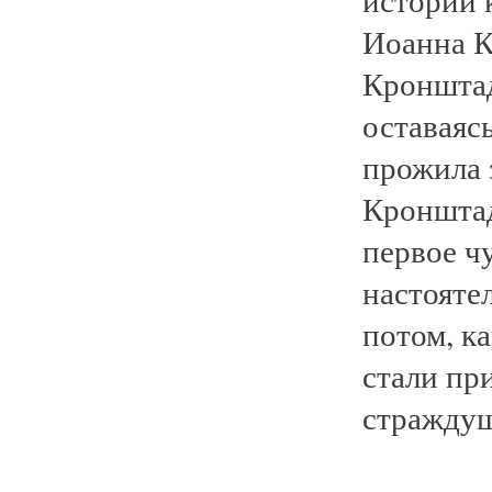
Иоанна К
Кронштад
оставаяс
прожила 
Кронштад
первое ч
настояте
потом, к
стали пр
страждущ