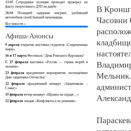
13.05
Сотрудники полиции проводят проверку по
В Кроншт
факту смертельного ДТП на дамбе
28.04
Полицией задержан мигрант, разбивший
Часовни 
автомобиль своей бывшей начальницы
Все новости »
располож
Афиша-Анонсы
кладбище
9 апреля
открытие выставки студентов «Современные
миры»
настояте
16 и 17 марта
Фестиваль "День Римского-Корсакова"
Владимир
С 27 февраля
выставка «Россия — страна морей и
океанов»
Мельник.
23 февраля
праздничное мероприятие, посвящённое
Дню защитника Отечества!
админист
22 февраля
праздничный концерт «Защитникам –
Слава!»
15 февраля
вечер-концерт «Шрамы на сердце…»
Александ
12 февраля
лекция «Конфликты и их решения»
Параскев
истории 