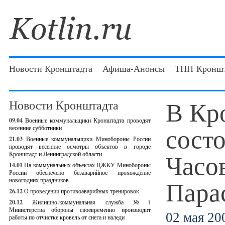
Новости Кронштадта
Афиша-Анонсы
ТПП Кроншт
В Кр
Новости Кронштадта
09.04
Военные коммунальщики Кронштадта проводят
сост
весенние субботники
21.03
Военные коммунальщики Минобороны России
проводят весенние осмотры объектов в городе
Часо
Кронштадт и Ленинградской области
14.01
На коммунальных объектах ЦЖКУ Минобороны
России обеспечено безаварийное прохождение
Пара
новогодних праздников
26.12
О проведении противоаварийных тренировок
20.12
Жилищно-коммунальная служба №1
Министерства обороны своевременно производит
02 мая 200
работы по отчистке кровель от снега и наледи