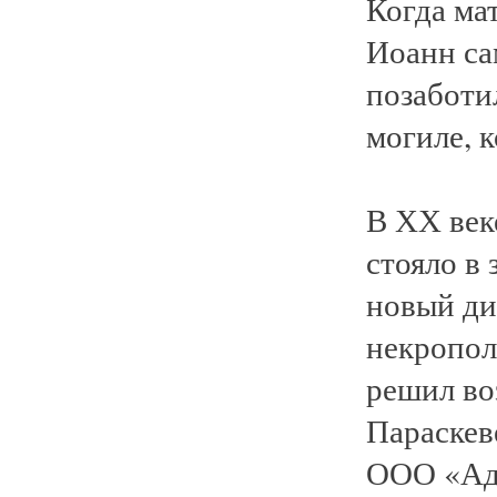
Когда ма
Иоанн са
позаботи
могиле, 
В ХХ век
стояло в
новый д
некропол
решил во
Параскеве
ООО «Адм