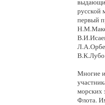
выдающий
русской 
первый п
Н.М.Макс
В.И.Исае
Л.А.Орбе
В.К.Лубо
Многие и
участник
морских 
Флота. И