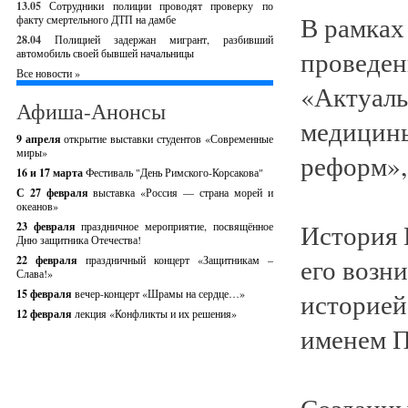
13.05
Сотрудники полиции проводят проверку по
В рамках
факту смертельного ДТП на дамбе
28.04
Полицией задержан мигрант, разбивший
проведен
автомобиль своей бывшей начальницы
Все новости »
«Актуаль
Афиша-Анонсы
медицины
9 апреля
открытие выставки студентов «Современные
миры»
реформ»,
16 и 17 марта
Фестиваль "День Римского-Корсакова"
С 27 февраля
выставка «Россия — страна морей и
океанов»
История 
23 февраля
праздничное мероприятие, посвящённое
Дню защитника Отечества!
его возн
22 февраля
праздничный концерт «Защитникам –
Слава!»
15 февраля
вечер-концерт «Шрамы на сердце…»
историей
12 февраля
лекция «Конфликты и их решения»
именем П
Созданны