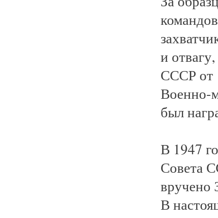
За образ
командов
захватчи
и отвагу
СССР от 
Военно-м
был нагр
В 1947 г
Совета С
вручено 
В настоящ