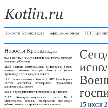
Новости Кронштадта
Афиша-Анонсы
ТПП Кроншт
Сего
Новости Кронштадта
09.04
Военные коммунальщики Кронштадта проводят
испол
весенние субботники
21.03
Военные коммунальщики Минобороны России
проводят весенние осмотры объектов в городе
Воен
Кронштадт и Ленинградской области
14.01
На коммунальных объектах ЦЖКУ Минобороны
России обеспечено безаварийное прохождение
госп
новогодних праздников
26.12
О проведении противоаварийных тренировок
20.12
Жилищно-коммунальная служба №1
Министерства обороны своевременно производит
15 июня 2
работы по отчистке кровель от снега и наледи