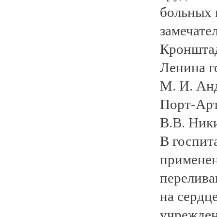
больных 
замечате
Кронштад
Ленина г
М. И. Ан
Порт-Арт
В.В. Ник
В госпит
применен
перелива
на сердц
учрежден