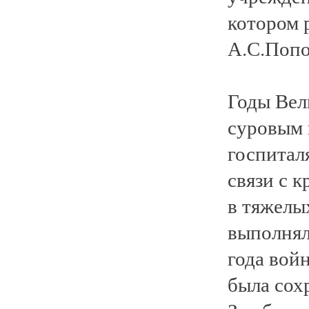
котором 
А.С.Попо
Годы Вел
суровым 
госпитал
связи с 
в тяжелы
выполнял
года вой
была сох